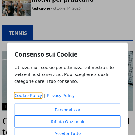
Redazione
- ottobre 14, 2020
TENNIS
Consenso sui Cookie
Utilizziamo i cookie per ottimizzare il nostro sito
web e il nostro servizio. Puoi scegliere a quali
categorie dare il tuo consenso.
Cookie Policy
|
Privacy Policy
TENNIS
Personalizza
Come funziona il tie-break nel
Rifiuta Opzionali
tennis: regole
Accetta Tutto