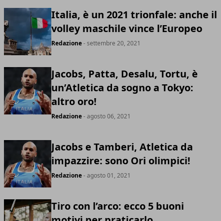
Italia, è un 2021 trionfale: anche il
volley maschile vince l’Europeo
Redazione
- settembre 20, 2021
Jacobs, Patta, Desalu, Tortu, è
un’Atletica da sogno a Tokyo:
altro oro!
Redazione
- agosto 06, 2021
Jacobs e Tamberi, Atletica da
impazzire: sono Ori olimpici!
Redazione
- agosto 01, 2021
Tiro con l’arco: ecco 5 buoni
motivi per praticarlo