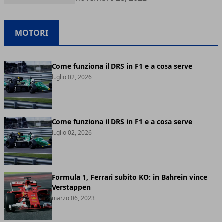
MOTORI
Come funziona il DRS in F1 e a cosa serve
luglio 02, 2026
Come funziona il DRS in F1 e a cosa serve
luglio 02, 2026
Formula 1, Ferrari subito KO: in Bahrein vince
Verstappen
marzo 06, 2023