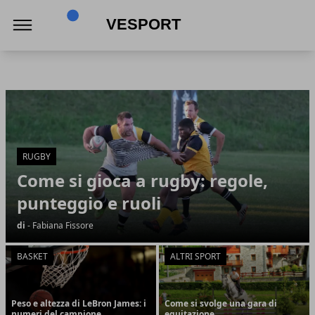
VeSport
VeSport
Articoli in Evidenza
RUGBY
Come si gioca a rugby: regole,
punteggio e ruoli
di
- Fabiana Fissore
BASKET
ALTRI SPORT
Peso e altezza di LeBron James: i
Come si svolge una gara di
numeri del campione
equitazione