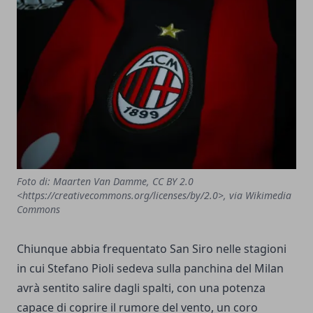
Foto di: Maarten Van Damme, CC BY 2.0
<https://creativecommons.org/licenses/by/2.0>, via Wikimedia
Commons
Chiunque abbia frequentato San Siro nelle stagioni
in cui Stefano Pioli sedeva sulla panchina del Milan
avrà sentito salire dagli spalti, con una potenza
capace di coprire il rumore del vento, un coro