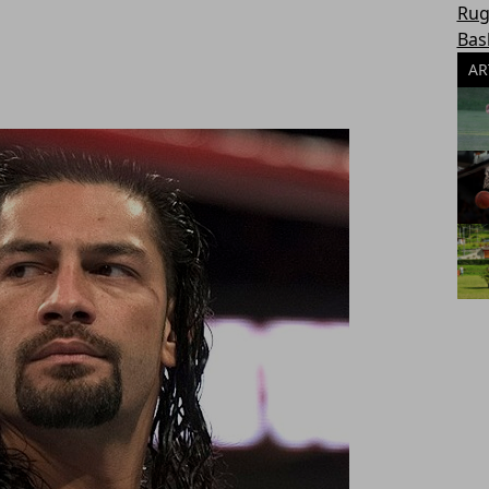
Rug
Bas
AR