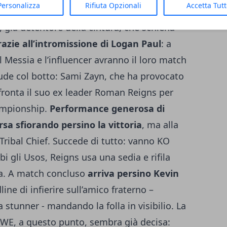
Personalizza
Rifiuta Opzionali
Accetta Tut
 gli spot più memorabili dello show. L’alloro
già detentore della cintura, che schiena
razie all’intromissione di Logan Paul
: a
 Messia e l’influencer avranno il loro match
ude col botto: Sami Zayn, che ha provocato
ffronta il suo ex leader Roman Reigns per
ampionship.
Performance generosa di
sa sfiorando persino la vittoria
, ma alla
Tribal Chief. Succede di tutto: vanno KO
i gli Usos, Reigns usa una sedia e rifila
tiva. A match concluso
arriva persino Kevin
ine di infierire sull’amico fraterno –
stunner - mandando la folla in visibilio. La
a WWE, a questo punto, sembra già decisa: