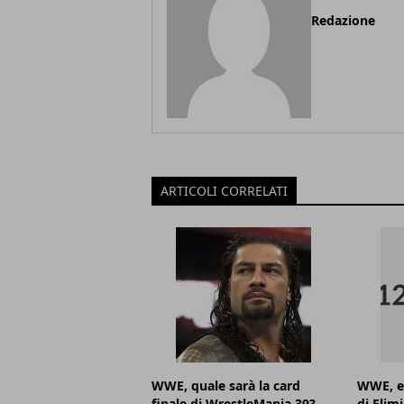
Redazione
ARTICOLI CORRELATI
WWE, quale sarà la card
WWE, ec
finale di WrestleMania 39?
di Elim