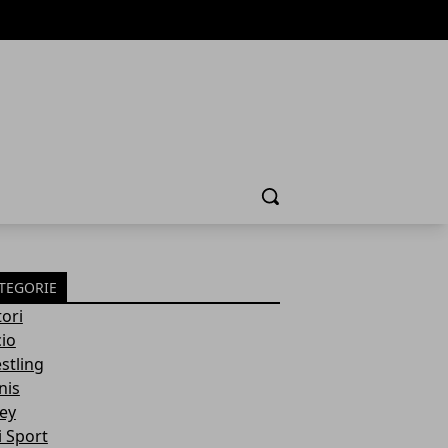
Cerca
TEGORIE
ori
cio
stling
nis
ley
i Sport