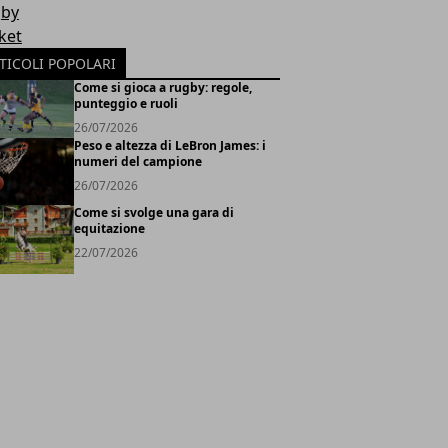
by
ket
TICOLI POPOLARI
Come si gioca a rugby: regole,
punteggio e ruoli
26/07/2026
Peso e altezza di LeBron James: i
numeri del campione
26/07/2026
Come si svolge una gara di
equitazione
22/07/2026