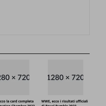
co la card completa
WWE, ecco i risultati ufficiali
ination Chamber 2023
di Royal Rumble 2023