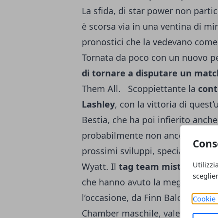
La sfida, di star power non parti
è scorsa via in una ventina di m
pronostici che la vedevano come 
Tornata da poco con un nuovo p
di tornare a disputare un matc
Them All. Scoppiettante la
cont
Lashley
, con la vittoria di quest
Bestia, che ha poi infierito anche 
probabilmente non ancora alla fa
Cons
prossimi sviluppi, specialmente i
Utilizzi
Wyatt. Il
tag team misto è stato
sceglie
che hanno avuto la meglio sullo
l’occasione, da Finn Balor e Rhea 
Cookie 
Chamber maschile, valevole per il 