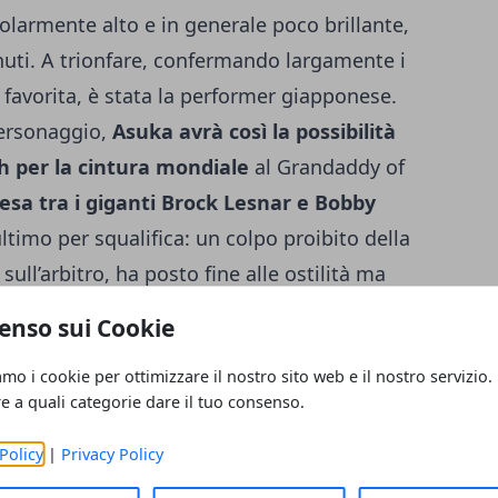
colarmente alto e in generale poco brillante,
inuti. A trionfare, confermando largamente i
favorita, è stata la performer giapponese.
ersonaggio,
Asuka avrà così la possibilità
h per la cintura mondiale
al Grandaddy of
esa tra i giganti Brock Lesnar e Bobby
’ultimo per squalifica: un colpo proibito della
sull’arbitro, ha posto fine alle ostilità ma
ida. Da capire, adesso, quali saranno i
enso sui Cookie
n virtù dell’annunciato inserimento di Bray
amo i cookie per ottimizzare il nostro sito web e il nostro servizio.
 vinto da Edge e la moglie Beth Phoenix
,
re a quali categorie dare il tuo consenso.
 Judgment Day rappresentato, per
Ripley. È poi stata la volta dell’Elimination
Policy
|
Privacy Policy
titolo degli Stati Uniti. La disputa è