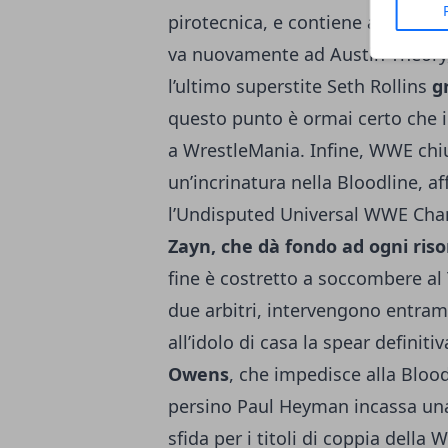
pirotecnica, e contiene alcuni fra
va nuovamente ad Austin Theory, 
l’ultimo superstite Seth Rollins
g
questo punto è ormai certo che il
a WrestleMania. Infine, WWE chi
un’incrinatura nella Bloodline, a
l’Undisputed Universal WWE Ch
Zayn, che dà fondo ad ogni risor
fine è costretto a soccombere al 
due arbitri, intervengono entramb
all’idolo di casa la spear defini
Owens
, che impedisce alla Bloodl
persino Paul Heyman incassa una 
sfida per i titoli di coppia dell