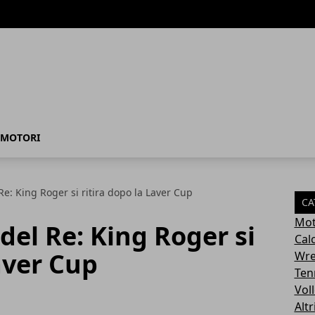
MOTORI
 Re: King Roger si ritira dopo la Laver Cup
CA
Mot
 del Re: King Roger si
Cal
aver Cup
Wre
Ten
Vol
Altr