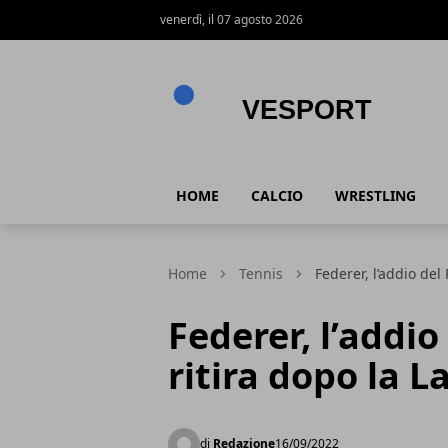
venerdì, il 07 agosto 2026
VeSport
HOME
CALCIO
WRESTLING
Home
Tennis
Federer, l’addio del
Federer, l’addio
ritira dopo la L
di
Redazione
16/09/2022