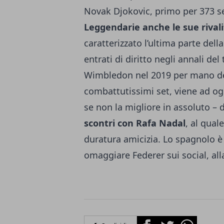
Novak Djokovic, primo per 373 se
Leggendarie anche le sue rivali
caratterizzato l’ultima parte dell
entrati di diritto negli annali de
Wimbledon
nel 2019 per mano de
combattutissimi set, viene ad ogg
se non la migliore in assoluto – d
scontri con Rafa Nadal
, al qual
duratura amicizia. Lo spagnolo è i
omaggiare Federer sui social, alla
Facebook
Twitter
Whatsapp