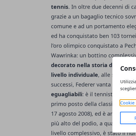
tennis
. In oltre due decenni di c
grazie a un bagaglio tecnico sovr
comune e ad un portamento elega
ed ha conquistato ben 103 tornei i
l’oro olimpico conquistato a Pe
Wawrinka: un bottino complessiv
decorato nella storia di questo
Cons
livello individuale
, alle spalle 
Utilizzi
successi, Federer vanta anche
un
sceglie
eguagliabili
: è il tennista ad av
Cookie 
primo posto della classifica ATP, 
17 agosto 2008), ed è anche il pi
più alto del podio, a quasi 37 ann
livello complessivo, è stato il 