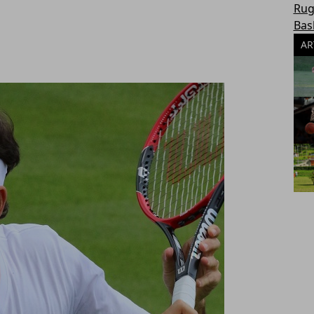
Rug
Bas
AR