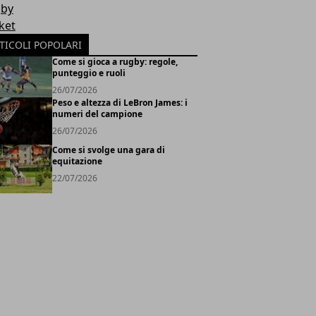
by
ket
TICOLI POPOLARI
Come si gioca a rugby: regole,
punteggio e ruoli
26/07/2026
Peso e altezza di LeBron James: i
numeri del campione
26/07/2026
Come si svolge una gara di
equitazione
22/07/2026