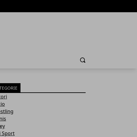
Cerca
TEGORIE
ori
cio
stling
nis
ley
i Sport