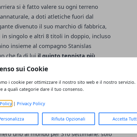
arriera si è fatto valere su ogni terreno
annaturale, a doti atletiche fuori dal
nte divenuto il suo marchio di fabbrica,
n singolo e altri 8 titoli in doppio, incluso
chino insieme al compagno Stanislas
o che fa di lui
il quinto tennista più
 sport, nonché il secondo di sempre a
enso sui Cookie
del solo Jimmy Connors. Oltre ai numerosi
amo i cookie per ottimizzare il nostro sito web e il nostro servizio.
a serie di record tuttora difficilmente
re a quali categorie dare il tuo consenso.
er detenuto per più tempo consecutivo il
Policy
|
Privacy Policy
con 237 settimane (tra il 2 febbraio 2004 e il
ù anziano ad essere mai salito sul gradino
Personalizza
Rifiuta Opzionali
Accetta Tut
i (tra il 18 giugno e il 24 giugno 2018). A
numero uno al mondo per 310 settimane: solo