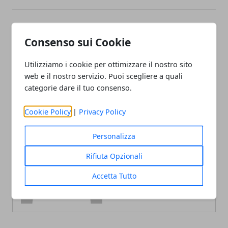
Articolo Precedente
Articolo Successivo
Consenso sui Cookie
Dybala, è rottura totale con
Inter, altro stop: Milan e
la Juventus: a giugno sarà
Napoli volano, la Juve
Utilizziamo i cookie per ottimizzare il nostro sito
addio
avanza
web e il nostro servizio. Puoi scegliere a quali
categorie dare il tuo consenso.
Cookie Policy
|
Privacy Policy
Personalizza
Redazione
Rifiuta Opzionali
Accetta Tutto