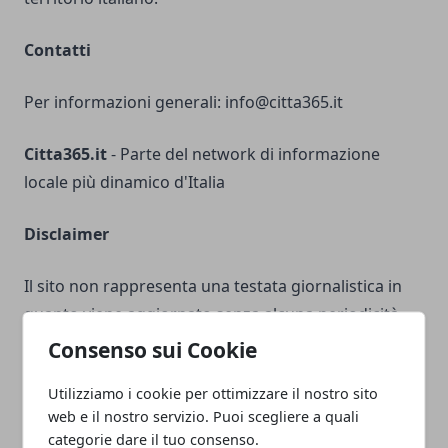
Contatti
Per informazioni generali:
info@citta365.it
Citta365.it
- Parte del network di informazione
locale più dinamico d'Italia
Disclaimer
Il sito non rappresenta una testata giornalistica in
quanto viene aggiornato senza alcuna periodicità.
Non può pertanto considerarsi un prodotto
Consenso sui Cookie
editoriale ai sensi della legge n° 62 del 7 marzo 2001.
Utilizziamo i cookie per ottimizzare il nostro sito
web e il nostro servizio. Puoi scegliere a quali
Responsabilità sui Contenuti
categorie dare il tuo consenso.