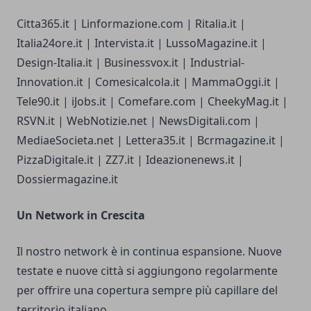
Citta365.it | Linformazione.com | Ritalia.it |
Italia24ore.it | Intervista.it | LussoMagazine.it |
Design-Italia.it | Businessvox.it | Industrial-
Innovation.it | Comesicalcola.it | MammaOggi.it |
Tele90.it | iJobs.it | Comefare.com | CheekyMag.it |
RSVN.it | WebNotizie.net | NewsDigitali.com |
MediaeSocieta.net | Lettera35.it | Bcrmagazine.it |
PizzaDigitale.it | ZZ7.it | Ideazionenews.it |
Dossiermagazine.it
Un Network in Crescita
Il nostro network è in continua espansione. Nuove
testate e nuove città si aggiungono regolarmente
per offrire una copertura sempre più capillare del
territorio italiano.