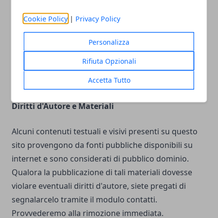
La redazione non è responsabile per quanto
Cookie Policy
|
Privacy Policy
pubblicato dagli utenti nei commenti. Verranno
rimossi i commenti ritenuti offensivi, lesivi
Personalizza
dell'immagine o dell'onorabilità di terzi, di natura
Rifiuta Opzionali
spam, discriminatori o contenenti dati personali non
Accetta Tutto
conformi alle normative sulla privacy.
Diritti d'Autore e Materiali
Alcuni contenuti testuali e visivi presenti su questo
sito provengono da fonti pubbliche disponibili su
internet e sono considerati di pubblico dominio.
Qualora la pubblicazione di tali materiali dovesse
violare eventuali diritti d'autore, siete pregati di
segnalarcelo tramite il modulo contatti.
Provvederemo alla rimozione immediata.