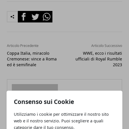
Facebook
Twitter
Whatsapp
Articolo Precedente
Articolo Successivo
Coppa Italia, miracolo
WWE, ecco i risultati
Cremonese: vince a Roma
ufficiali di Royal Rumble
ed è semifinale
2023
Consenso sui Cookie
Redazione
Utilizziamo i cookie per ottimizzare il nostro sito
web e il nostro servizio. Puoi scegliere a quali
categorie dare il tuo consenso.