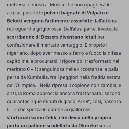
mettersi in mostra. Mossa che non ripagherà le
attese, perché le
polveri bagnate di Volpato e
Belotti vengono facilmente assorbite
dall’attenta
retroguardia grigiorossa. Dall’altra parte, invece, le
scorribande di Dessers diventano letali
per
confezionare il meritato vantaggio. È proprio il
nigeriano, dopo aver messo a ferro e fuoco la difesa
capitolina, a procurarsi il rigore poi trasformato nel
meritato 0 – 1: sanguinosa nella circostanza la palla
persa da Kumbulla, tra i peggiori nella fredda serata
dell’Olimpico. Nella ripresa il copione non cambia, e
anzi, la Roma approccia ancora frastornata i secondi
quarantacinque minuti di gioco. Al 49°, così, nasce lo
0 – 2 che spezza le gambe ai giallorossi:
sfortunatissimo Celik, che devia nella propria
porta un pallone scodellato da Okereke
senza