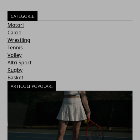
CATEGORIE
Motori
Calcio
Wrestling
Tennis
Volley
Altri Sport
Rugby
Basket
ARTICOLI POPOLARI