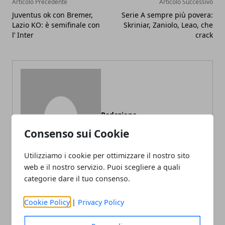
Articolo Precedente
Articolo Successivo
Juventus ok con Bremer,
Serie A sempre più povera:
Lazio KO: è semifinale con
Skriniar, Zaniolo, Leao, che
l’ Inter
crack
Redazione
Consenso sui Cookie
Utilizziamo i cookie per ottimizzare il nostro sito
web e il nostro servizio. Puoi scegliere a quali
categorie dare il tuo consenso.
Cookie Policy
|
Privacy Policy
ARTICOLI CORRELATI