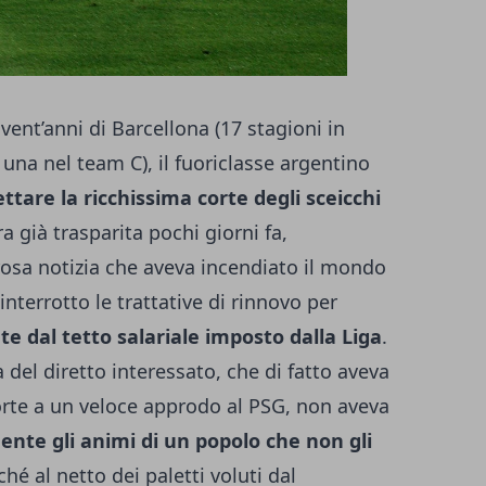
ent’anni di Barcellona (17 stagioni in
una nel team C), il fuoriclasse argentino
ttare la ricchissima corte degli sceicchi
era
già trasparita pochi giorni fa
,
sa notizia che aveva incendiato il mondo
nterrotto le trattative di rinnovo per
e dal tetto salariale imposto dalla Liga
.
el diretto interessato, che di fatto aveva
orte a un veloce approdo al PSG, non aveva
ente gli animi di un popolo che non gli
ché al netto dei paletti voluti dal