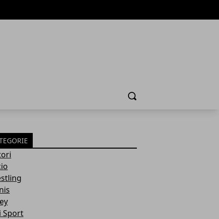
Cerca
TEGORIE
ori
cio
stling
nis
ley
i Sport