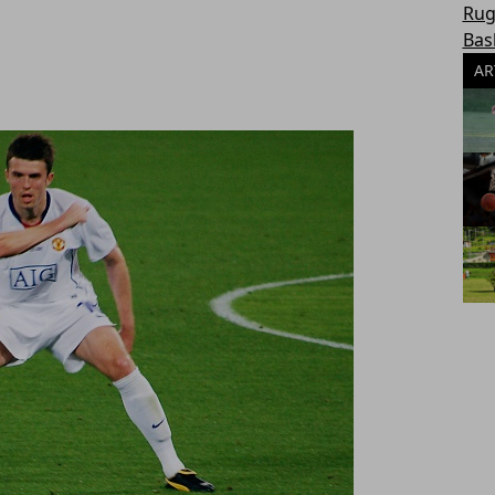
Rug
Bas
AR