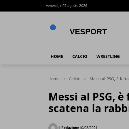
venerdì, il 07 agosto 2026
VeSport
HOME
CALCIO
WRESTLING
Home
Calcio
Messi al PSG, è fatta
Messi al PSG, è f
scatena la rabb
di
Redazione
10/08/2021