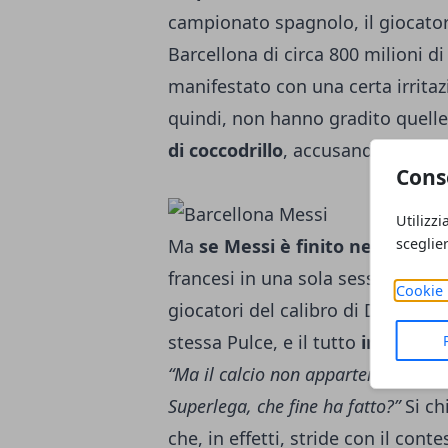
campionato spagnolo, il giocator
Barcellona di circa 800 milioni di
manifestato con una certa irritaz
quindi, non hanno gradito quell
di coccodrillo
, accusando Messi 
Cons
Utilizzi
sceglie
Ma
se Messi è finito nella bufe
francesi in una sola sessione di
Cookie 
giocatori del calibro di Donnar
stessa Pulce, e il tutto
in barba a
“Ma il calcio non apparteneva al p
Superlega, che fine ha fatto?”
Si ch
che, in effetti, stride con il cont