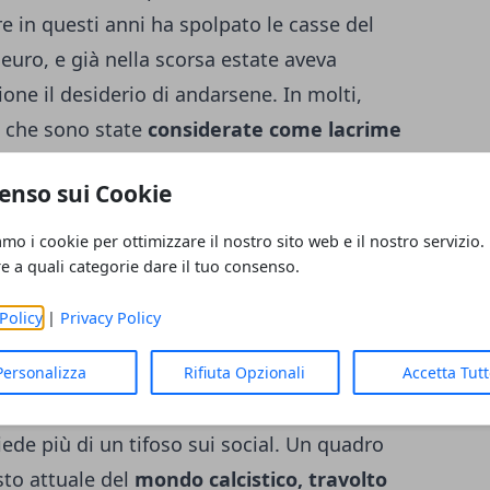
e in questi anni ha spolpato le casse del
 euro, e già nella scorsa estate aveva
ione il desiderio di andarsene. In molti,
e che sono state
considerate come lacrime
di
“non avere connessioni con il mondo reale”
.
enso sui Cookie
amo i cookie per ottimizzare il nostro sito web e il nostro servizio.
re a quali categorie dare il tuo consenso.
ra, il Paris Saint Germain non è da meno
: i
 mercato hanno portato in terra transalpina
Policy
|
Privacy Policy
umma, Sergio Ramos, Hakimi, Wijnaldum e la
l tanto sbandierato fair play finanziario
.
Personalizza
Rifiuta Opzionali
Accetta Tut
opolo? Ceferin, che aveva tanto demonizzato la
iede più di un tifoso sui social. Un quadro
esto attuale del
mondo calcistico, travolto