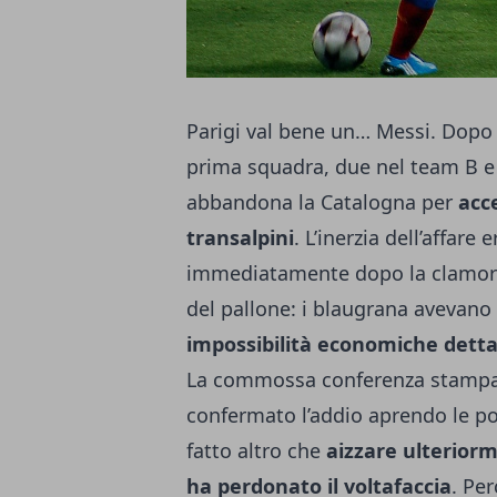
Parigi val bene un… Messi. Dopo v
prima squadra, due nel team B e 
abbandona la Catalogna per
acce
transalpini
. L’inerzia dell’affare 
immediatamente dopo la clamoro
del pallone: i blaugrana avevano i
impossibilità economiche dettat
La commossa conferenza stampa d
confermato l’addio aprendo le p
fatto altro che
aizzare ulteriorm
ha perdonato il voltafaccia
. Per