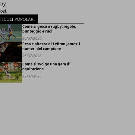
by
ket
TICOLI POPOLARI
Come si gioca a rugby: regole,
punteggio e ruoli
26/07/2026
Peso e altezza di LeBron James: i
numeri del campione
26/07/2026
Come si svolge una gara di
equitazione
22/07/2026