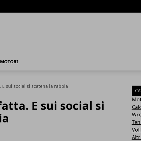
MOTORI
. E sui social si scatena la rabbia
CA
Mot
atta. E sui social si
Cal
ia
Wre
Ten
Vol
Altr