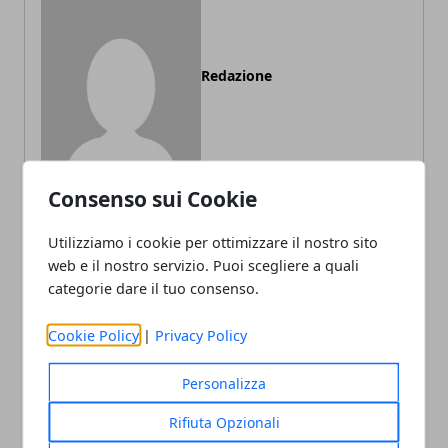
Redazione
Consenso sui Cookie
Utilizziamo i cookie per ottimizzare il nostro sito
ARTICOLI CORRELATI
web e il nostro servizio. Puoi scegliere a quali
categorie dare il tuo consenso.
Cookie Policy
|
Privacy Policy
Personalizza
Rifiuta Opzionali