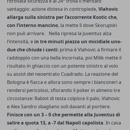
ritrovata sicurezza e al 24° trova il meritato
vantaggio: azione distesa in contropiede,
Vlahovic
allarga sulla sinistra per l’accorrente Kostic che,
con l’interno mancino
, la mette lì dove Skorupski
non può arrivare. Nella ripresa la Juventus alza
l’intensità, e
in tre minuti piazza un micidiale uno-
due che chiude i conti
: prima è Vlahovic a firmare il
raddoppio con una bella incornata, poi Milik mette il
risultato in ghiaccio con un potente sinistro al volo
su assist del neoentrato Cuadrado. La reazione del
Bologna è fiacca e allora sono sempre i bianconeri a
rendersi pericolosi, sfiorando il poker in almeno tre
circostanze: Rabiot di testa colpisce il palo, Vlahovic
e Alex Sandro sbagliano soli davanti al portiere.
Finisce con un 3 – 0 che permette alla Juventus di
salire a quota 13, a -7 dal Napoli capolista
. In casa