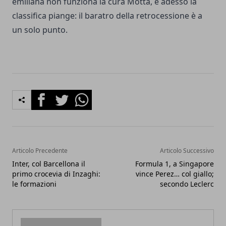
emiliana non funziona la cura Motta, e adesso la
classifica piange: il baratro della retrocessione è a
un solo punto.
Facebook
Twitter
Whatsapp
Articolo Precedente
Articolo Successivo
Inter, col Barcellona il
Formula 1, a Singapore
primo crocevia di Inzaghi:
vince Perez… col giallo;
le formazioni
secondo Leclerc