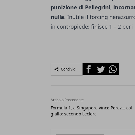
punizione di Pellegrini, incorn
nulla
. Inutile il forcing nerazzurr
in contropiede: finisce 1 – 2 per i
Facebook
Twitter
Whatsapp
Condividi
Articolo Precedente
Formula 1, a Singapore vince Perez… col
giallo; secondo Leclerc