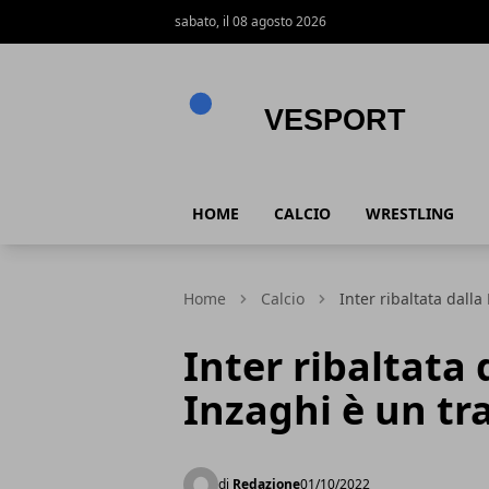
sabato, il 08 agosto 2026
VeSport
HOME
CALCIO
WRESTLING
Home
Calcio
Inter ribaltata dalla
Inter ribaltata
Inzaghi è un tra
di
Redazione
01/10/2022