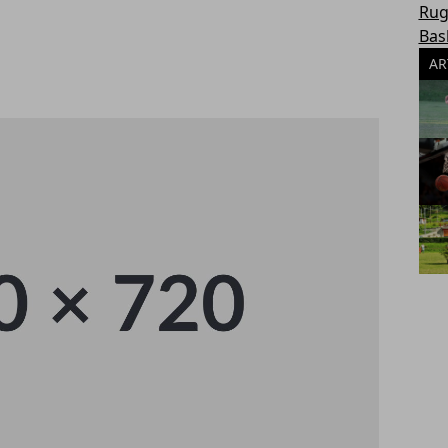
Rug
Bas
AR