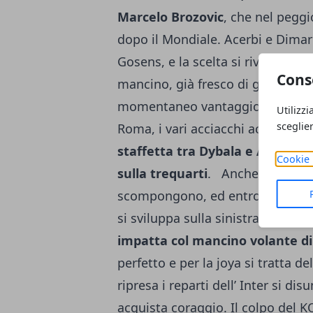
Marcelo Brozovic
, che nel peggi
dopo il Mondiale. Acerbi e Dimarc
Gosens, e la scelta si rivela vince
Cons
mancino, già fresco di gol anche 
momentaneo vantaggio con un bel
Utilizzi
sceglie
Roma, i vari acciacchi accumulat
staffetta tra Dybala e Abraham
Cookie 
sulla trequarti
. Anche dopo esse
scompongono, ed entro la fine de
si sviluppa sulla sinistra,
Spinazz
impatta col mancino volante di
perfetto e per la joya si tratta d
ripresa i reparti dell’ Inter si d
acquista coraggio. Il colpo del KO