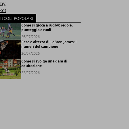
by
ket
TICOLI POPOLARI
Come si gioca a rugby: regole,
punteggio e ruoli
26/07/2026
Peso e altezza di LeBron James: i
numeri del campione
26/07/2026
Come si svolge una gara di
equitazione
22/07/2026