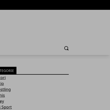
Cerca
TEGORIE
ori
cio
stling
nis
ley
i Sport