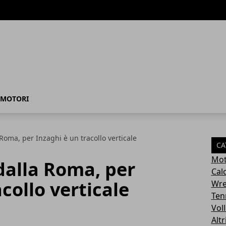
MOTORI
 Roma, per Inzaghi è un tracollo verticale
CA
Mot
 dalla Roma, per
Cal
collo verticale
Wre
Ten
Vol
Altr