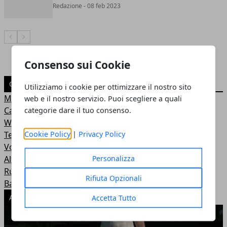
Redazione
- 08 feb 2023
Articolo Precedente
Articolo Successivo
Consenso sui Cookie
CATEGORIE
Utilizziamo i cookie per ottimizzare il nostro sito
Motori
web e il nostro servizio. Puoi scegliere a quali
Calcio
categorie dare il tuo consenso.
Wrestling
Cookie Policy
|
Privacy Policy
Tennis
Volley
Personalizza
Altri Sport
Rugby
Rifiuta Opzionali
Basket
ARTICOLI POPOLARI
Accetta Tutto