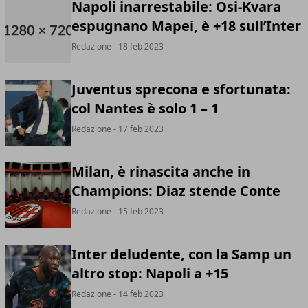
Napoli inarrestabile: Osi-Kvara
espugnano Mapei, è +18 sull’Inter
Redazione
- 18 feb 2023
Juventus sprecona e sfortunata:
col Nantes è solo 1 – 1
Redazione
- 17 feb 2023
Milan, è rinascita anche in
Champions: Diaz stende Conte
Redazione
- 15 feb 2023
Inter deludente, con la Samp un
altro stop: Napoli a +15
Redazione
- 14 feb 2023