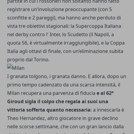
partite in cui i rossoneri non soltanto hanno fatto
registrare un’involuzione preoccupante (con 5
sconfitte e 2 pareggi), ma hanno anche perduto di
vista tre obiettivi stagionali: la Supercoppa Italiana
nel derby contro l' Inter, lo Scudetto (il Napoli, a
quota 56, è virtualmente irraggiungibile), e la Coppa
Italia agli ottavi di finale, con un’eliminazione subita
proprio dal Torino.
I granata tolgono, i granata danno. E allora, dopo un
primo tempo cadenzato da una scarsa intensità, il
Milan recupera una parvenza di fiducia
e al 62°
Giroud sigla il colpo che regala ai suoi una
vittoria sofferta quanto necessaria
: a innescarla è
Theo Hernandez, altro giocatore in grave declino
nelle scorse settimane, che con un gran lancio dalla