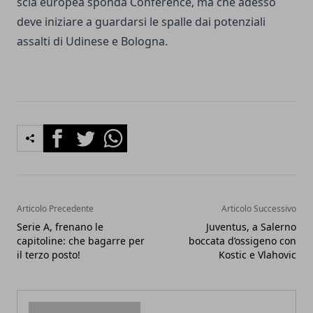
scia europea sponda Conference, ma che adesso
deve iniziare a guardarsi le spalle dai potenziali
assalti di Udinese e Bologna.
Facebook
Twitter
Whatsapp
Articolo Precedente
Articolo Successivo
Serie A, frenano le
Juventus, a Salerno
capitoline: che bagarre per
boccata d’ossigeno con
il terzo posto!
Kostic e Vlahovic