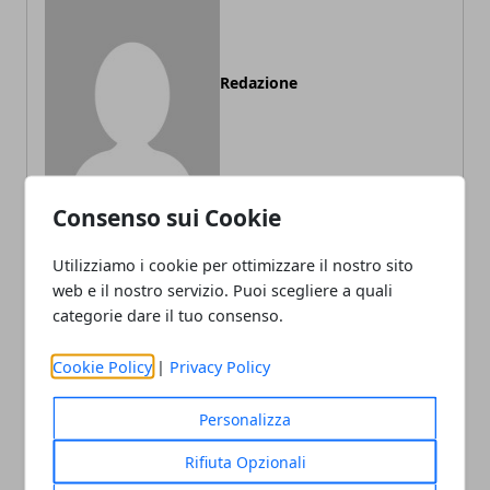
Redazione
Consenso sui Cookie
Utilizziamo i cookie per ottimizzare il nostro sito
ARTICOLI CORRELATI
web e il nostro servizio. Puoi scegliere a quali
categorie dare il tuo consenso.
Cookie Policy
|
Privacy Policy
Personalizza
Rifiuta Opzionali