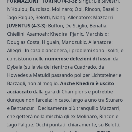
FORMAZIONI
TORINO (4-3-3):
Sirigu; De Silvestri,
N’Koulou, Burdisso, Molinaro; Obi, Rincon, Baselli;
Iago Falque, Belotti, Niang. Allenatore: Mazzarri
JUVENTUS (4-3-3):
Buffon; De Sciglio, Benatia,
Chiellini, Asamoah; Khedira, Pjanic, Marchisio;
Douglas Costa, Higuain, Mandzukic. Allenatore:
Allegri In casa bianconera, i problemi sono i soliti, e
consistono nelle
numerose defezioni di lusso
: da
Dybala (sulla via del rientro) a Cuadrado, da
Howedes a Matuidi passando poi per Lichtsteiner e
Barzagli, non al meglio.
Anche Khedira è uscito
acciaccato
dalla gara di Champions e potrebbe
dunque non farcela: in caso, largo a uno tra Sturaro
e Bentancur. Decisamente più tranquillo Mazzarri,
che getterà nella mischia gli ex Molinaro, Rincon e
Iago Falque. Occhi puntati, chiaramente, su Belotti,