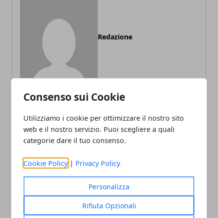
Redazione
Consenso sui Cookie
Utilizziamo i cookie per ottimizzare il nostro sito
ARTICOLI CORRELATI
web e il nostro servizio. Puoi scegliere a quali
categorie dare il tuo consenso.
Cookie Policy
|
Privacy Policy
Personalizza
Rifiuta Opzionali