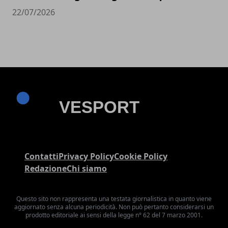
22/07/2026
Contatti
Privacy Policy
Cookie Policy
Redazione
Chi siamo
Questo sito non rappresenta una testata giornalistica in quanto viene
aggiornato senza alcuna periodicità. Non può pertanto considerarsi un
prodotto editoriale ai sensi della legge n° 62 del 7 marzo 2001.