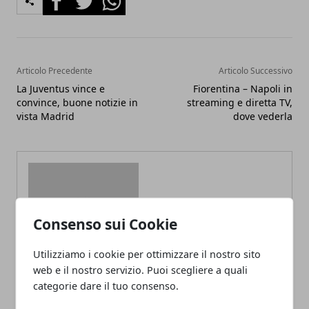
Articolo Precedente
Articolo Successivo
La Juventus vince e
Fiorentina – Napoli in
convince, buone notizie in
streaming e diretta TV,
vista Madrid
dove vederla
Consenso sui Cookie
Redazione
Utilizziamo i cookie per ottimizzare il nostro sito
web e il nostro servizio. Puoi scegliere a quali
categorie dare il tuo consenso.