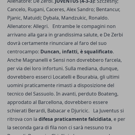
Allenatore: De Zerbi.
JUVENTUS (4-3-3):
Szczesny;
Cancelo, Rugani, Caceres, Alex Sandro; Bentancur,
Pjanic, Matuidi; Dybala, Mandzukic, Ronaldo.
Allenatore: Allegri. Entrambe le compagini non
arrivano alla gara in grandissima salute, e De Zerbi
dovrà certamente rinunciare al faro del suo
centrocampo:
Duncan, infatti, è squalificato
.
Anche Magnanelli e Sensi non dovrebbero farcela,
per via dei loro infortuni. Sulla mediana, dunque,
dovrebbero esserci Locatelli e Bourabia, gli ultimi
uomini praticamente rimasti a disposizione del
tecnico del Sassuolo. In avanti, perduto Boateng,
approdato al Barcellona, dovrebbero essere
schierati Berardi, Babacar e Djuricic. La Juventus si
ritrova con la
difesa praticamente falcidiata
, e per
la seconda gara di fila non ci sarà nessuno tra