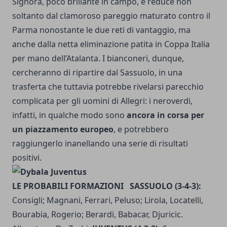
Signora
, poco brillante in campo, è reduce non
soltanto dal clamoroso pareggio maturato contro il
Parma nonostante le due reti di vantaggio, ma
anche dalla netta eliminazione patita in Coppa Italia
per mano dell’Atalanta. I bianconeri, dunque,
cercheranno di ripartire dal Sassuolo, in una
trasferta che tuttavia potrebbe rivelarsi parecchio
complicata per gli uomini di Allegri: i neroverdi,
infatti, in qualche modo sono
ancora in corsa per
un piazzamento europeo
, e potrebbero
raggiungerlo inanellando una serie di risultati
positivi.
LE PROBABILI FORMAZIONI
SASSUOLO (3-4-3):
Consigli; Magnani, Ferrari, Peluso; Lirola, Locatelli,
Bourabia, Rogerio; Berardi, Babacar, Djuricic.