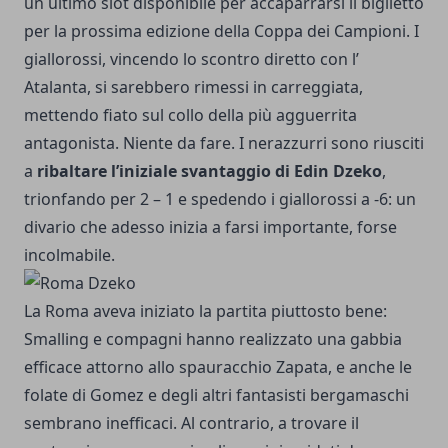
un ultimo slot disponibile per accaparrarsi il biglietto
per la prossima edizione della Coppa dei Campioni. I
giallorossi, vincendo lo scontro diretto con l’
Atalanta, si sarebbero rimessi in carreggiata,
mettendo fiato sul collo della più agguerrita
antagonista. Niente da fare. I nerazzurri sono riusciti
a
ribaltare l’iniziale svantaggio di Edin Dzeko
,
trionfando per 2 – 1 e spedendo i giallorossi a -6: un
divario che adesso inizia a farsi importante, forse
incolmabile.
La Roma aveva iniziato la partita piuttosto bene:
Smalling e compagni hanno realizzato una gabbia
efficace attorno allo spauracchio Zapata, e anche le
folate di Gomez e degli altri fantasisti bergamaschi
sembrano inefficaci. Al contrario, a trovare il