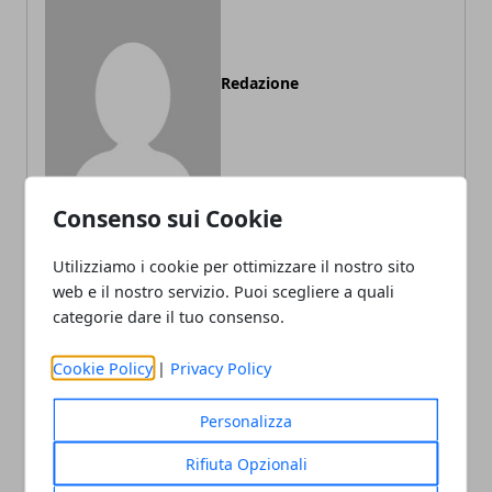
Redazione
Consenso sui Cookie
Utilizziamo i cookie per ottimizzare il nostro sito
ARTICOLI CORRELATI
web e il nostro servizio. Puoi scegliere a quali
categorie dare il tuo consenso.
Cookie Policy
|
Privacy Policy
Personalizza
Rifiuta Opzionali