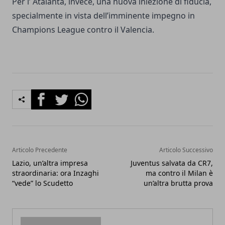
Per l’ Atalanta, invece, una nuova iniezione di fiducia,
specialmente in vista dell’imminente impegno in
Champions League contro il Valencia.
Facebook
Twitter
Whatsapp
Articolo Precedente
Articolo Successivo
Lazio, un’altra impresa
Juventus salvata da CR7,
straordinaria: ora Inzaghi
ma contro il Milan è
“vede” lo Scudetto
un’altra brutta prova