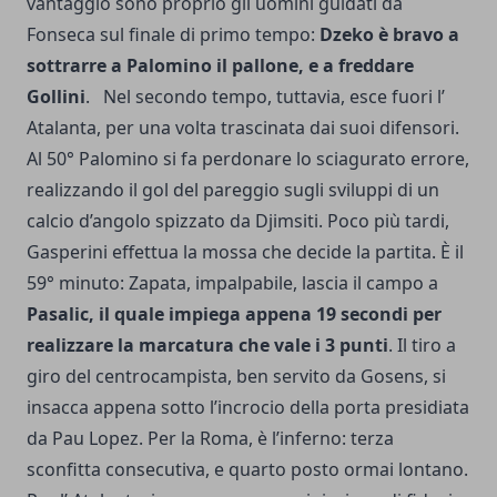
vantaggio sono proprio gli uomini guidati da
Fonseca sul finale di primo tempo:
Dzeko è bravo a
sottrarre a Palomino il pallone, e a freddare
Gollini
. Nel secondo tempo, tuttavia, esce fuori l’
Atalanta, per una volta trascinata dai suoi difensori.
Al 50° Palomino si fa perdonare lo sciagurato errore,
realizzando il gol del pareggio sugli sviluppi di un
calcio d’angolo spizzato da Djimsiti. Poco più tardi,
Gasperini effettua la mossa che decide la partita. È il
59° minuto: Zapata, impalpabile, lascia il campo a
Pasalic, il quale impiega appena 19 secondi per
realizzare la marcatura che vale i 3 punti
. Il tiro a
giro del centrocampista, ben servito da Gosens, si
insacca appena sotto l’incrocio della porta presidiata
da Pau Lopez. Per la Roma, è l’inferno: terza
sconfitta consecutiva, e quarto posto ormai lontano.