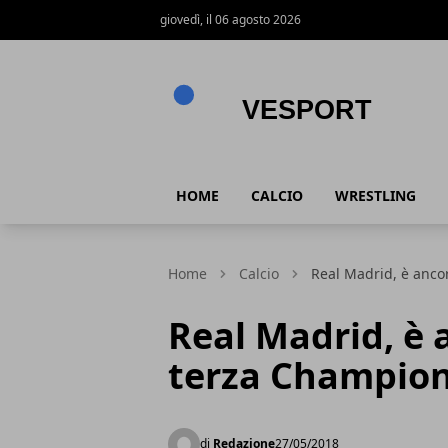
giovedì, il 06 agosto 2026
VeSport
HOME
CALCIO
WRESTLING
Home
Calcio
Real Madrid, è anco
Real Madrid, è 
terza Champion
di
Redazione
27/05/2018