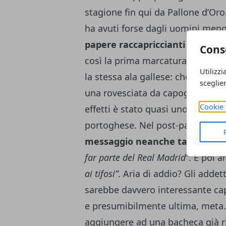
stagione fin qui da Pallone d’Oro.
ha avuti forse dagli uomini meno 
papere raccapriccianti
fa commet
Cons
così la prima marcatura di Benzem
Utilizzi
la stessa ala gallese: che, suben
sceglie
una rovesciata da capogiro, degn
Cookie 
effetti è stato quasi uno spettat
portoghese. Nel post-partita, ins
messaggio neanche tanto cript
far parte del Real Madrid”
. E poi 
ai tifosi”
. Aria di addio? Gli addet
sarebbe davvero interessante cap
e presumibilmente ultima, meta. 
aggiungere ad una bacheca già ri