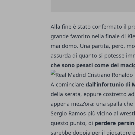
Alla fine è stato confermato il p
grande favorito nella
finale di Ki
mai domo. Una partita, però, mol
assurda di quanto si potesse imma
che sono pesati come dei maci
A cominciare
dall’infortunio d
della serata, eppure costretto a
appena mezz’ora: una spalla che h
Sergio Ramos più vicino al wrestli
questo punto, di
perdere persino
sarebbe doppia per il giocatore 