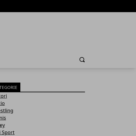
Cerca
TEGORIE
ori
cio
stling
nis
ley
i Sport