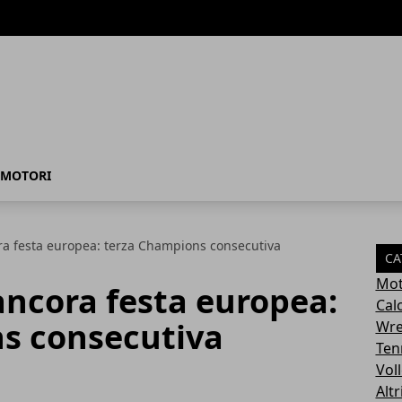
MOTORI
ra festa europea: terza Champions consecutiva
CA
Mot
ancora festa europea:
Cal
s consecutiva
Wre
Ten
Vol
Altr