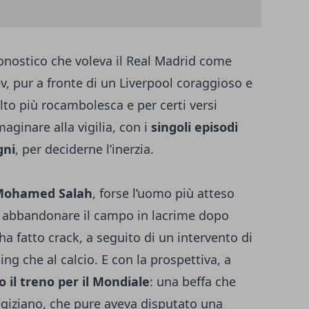
ronostico che voleva il Real Madrid come
ev
, pur a fronte di un Liverpool coraggioso e
to più rocambolesca e per certi versi
ginare alla vigilia, con i
singoli episodi
gni
, per deciderne l’inerzia.
i Mohamed Salah
, forse l’uomo più atteso
d abbandonare il campo in lacrime dopo
a fatto crack, a seguito di un intervento di
ng che al calcio. E con la prospettiva, a
 il treno per il Mondiale
: una beffa che
egiziano, che pure aveva disputato una