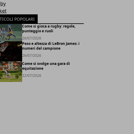
by
ket
TICOLI POPOLARI
Come si gioca a rugby: regole,
punteggio e ruoli
26/07/2026
Peso e altezza di LeBron James: i
numeri del campione
26/07/2026
Come si svolge una gara di
equitazione
22/07/2026