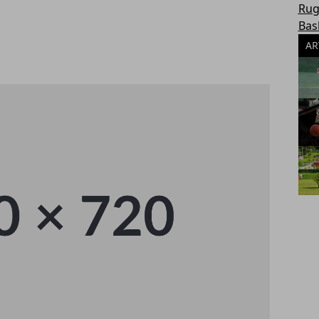
Rug
Bas
AR