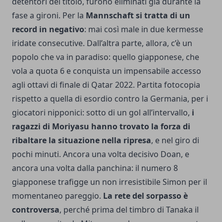
detentori del titolo, furono eliminati già durante la
fase a gironi. Per la
Mannschaft si tratta di un
record in negativo
: mai così male in due kermesse
iridate consecutive. Dall’altra parte, allora, c’è un
popolo che va in paradiso: quello giapponese, che
vola a quota 6 e conquista un impensabile accesso
agli ottavi di finale di Qatar 2022. Partita fotocopia
rispetto a quella di esordio contro la Germania, per i
giocatori nipponici: sotto di un gol all’intervallo,
i
ragazzi di Moriyasu hanno trovato la forza di
ribaltare la situazione nella ripresa
, e nel giro di
pochi minuti. Ancora una volta decisivo Doan, e
ancora una volta dalla panchina: il numero 8
giapponese trafigge un non irresistibile Simon per il
momentaneo pareggio.
La rete del sorpasso è
controversa
, perché prima del timbro di Tanaka il