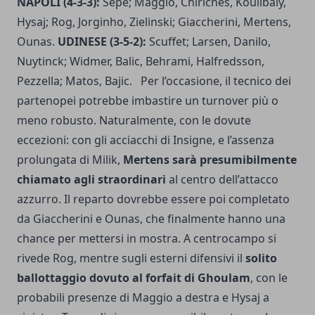
NAPOLI (4-3-3):
Sepe; Maggio, Chiriches, Koulibaly,
Hysaj; Rog, Jorginho, Zielinski; Giaccherini, Mertens,
Ounas.
UDINESE (3-5-2):
Scuffet; Larsen, Danilo,
Nuytinck; Widmer, Balic, Behrami, Halfredsson,
Pezzella; Matos, Bajic. Per l’occasione, il tecnico dei
partenopei potrebbe imbastire un turnover più o
meno robusto. Naturalmente, con le dovute
eccezioni: con gli acciacchi di Insigne, e l’assenza
prolungata di Milik,
Mertens sarà presumibilmente
chiamato agli straordinari
al centro dell’attacco
azzurro. Il reparto dovrebbe essere poi completato
da Giaccherini e Ounas, che finalmente hanno una
chance per mettersi in mostra. A centrocampo si
rivede Rog, mentre sugli esterni difensivi il
solito
ballottaggio dovuto al forfait di Ghoulam
, con le
probabili presenze di Maggio a destra e Hysaj a