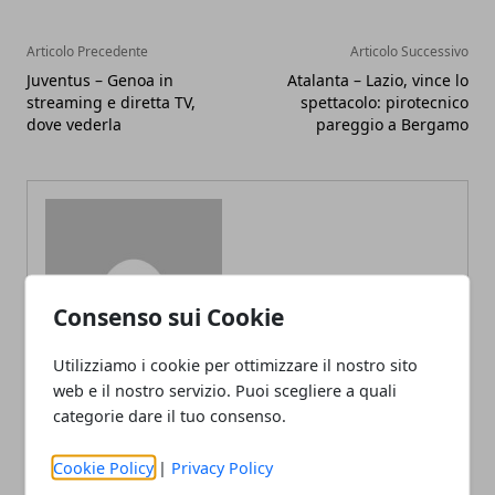
Articolo Precedente
Articolo Successivo
Juventus – Genoa in
Atalanta – Lazio, vince lo
streaming e diretta TV,
spettacolo: pirotecnico
dove vederla
pareggio a Bergamo
Redazione
Consenso sui Cookie
Utilizziamo i cookie per ottimizzare il nostro sito
web e il nostro servizio. Puoi scegliere a quali
categorie dare il tuo consenso.
Cookie Policy
|
Privacy Policy