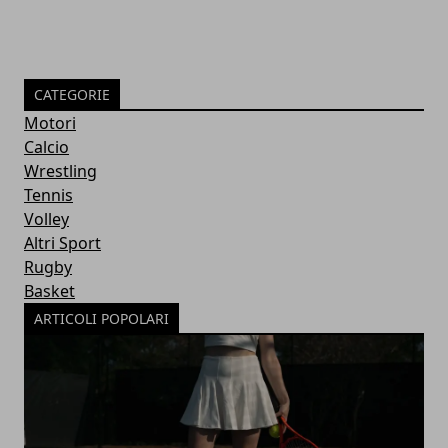
CATEGORIE
Motori
Calcio
Wrestling
Tennis
Volley
Altri Sport
Rugby
Basket
ARTICOLI POPOLARI