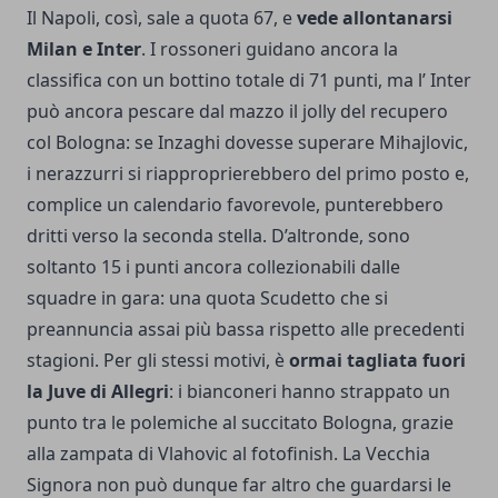
Il Napoli, così, sale a quota 67, e
vede allontanarsi
Milan e Inter
. I rossoneri guidano ancora la
classifica con un bottino totale di 71 punti, ma l’ Inter
può ancora pescare dal mazzo il jolly del recupero
col Bologna: se Inzaghi dovesse superare Mihajlovic,
i nerazzurri si riapproprierebbero del primo posto e,
complice un calendario favorevole, punterebbero
dritti verso la seconda stella. D’altronde, sono
soltanto 15 i punti ancora collezionabili dalle
squadre in gara: una quota Scudetto che si
preannuncia assai più bassa rispetto alle precedenti
stagioni. Per gli stessi motivi, è
ormai tagliata fuori
la Juve di Allegri
: i bianconeri hanno strappato un
punto tra le polemiche al succitato Bologna, grazie
alla zampata di Vlahovic al fotofinish. La Vecchia
Signora non può dunque far altro che guardarsi le