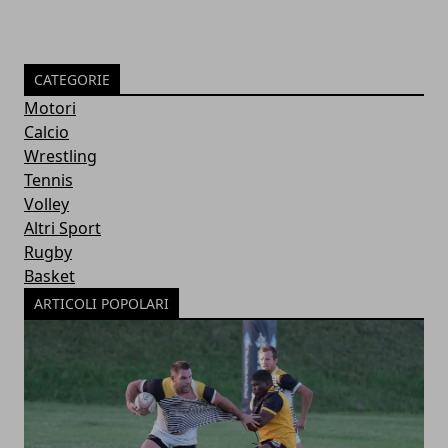
CATEGORIE
Motori
Calcio
Wrestling
Tennis
Volley
Altri Sport
Rugby
Basket
ARTICOLI POPOLARI