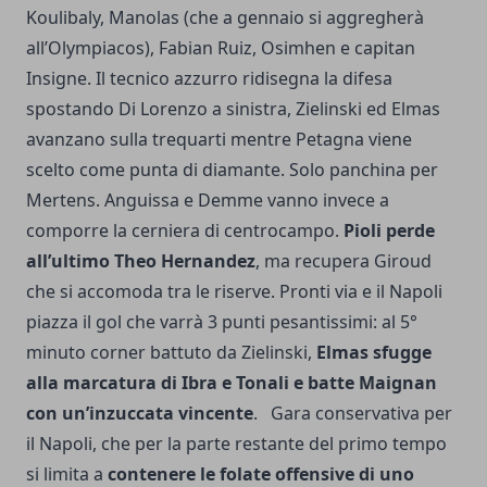
Koulibaly, Manolas (che a gennaio si aggregherà
all’Olympiacos), Fabian Ruiz, Osimhen e capitan
Insigne. Il tecnico azzurro ridisegna la difesa
spostando Di Lorenzo a sinistra, Zielinski ed Elmas
avanzano sulla trequarti mentre Petagna viene
scelto come punta di diamante. Solo panchina per
Mertens. Anguissa e Demme vanno invece a
comporre la cerniera di centrocampo.
Pioli perde
all’ultimo Theo Hernandez
, ma recupera Giroud
che si accomoda tra le riserve. Pronti via e il Napoli
piazza il gol che varrà 3 punti pesantissimi: al 5°
minuto corner battuto da Zielinski,
Elmas sfugge
alla marcatura di Ibra e Tonali e batte Maignan
con un’inzuccata vincente
. Gara conservativa per
il Napoli, che per la parte restante del primo tempo
si limita a
contenere le folate offensive di uno