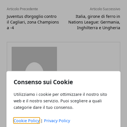
Articolo Precedente
Articolo Successivo
Juventus d’orgoglio contro
Italia, girone di ferro in
il Cagliari, zona Champions
Nations League: Germania,
a -4
Inghilterra e Ungheria
Redazione
Consenso sui Cookie
Utilizziamo i cookie per ottimizzare il nostro sito
web e il nostro servizio. Puoi scegliere a quali
categorie dare il tuo consenso.
Cookie Policy
|
Privacy Policy
ARTICOLI CORRELATI