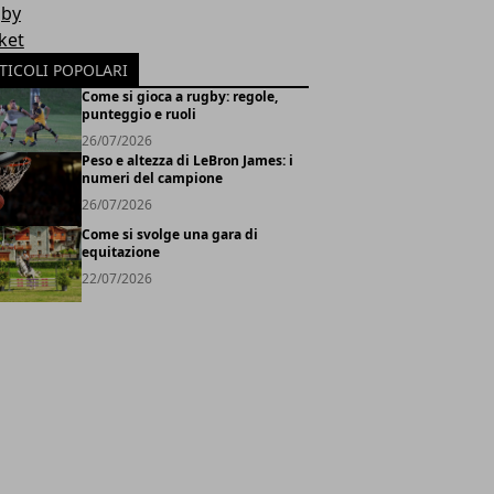
by
ket
TICOLI POPOLARI
Come si gioca a rugby: regole,
punteggio e ruoli
26/07/2026
Peso e altezza di LeBron James: i
numeri del campione
26/07/2026
Come si svolge una gara di
equitazione
22/07/2026