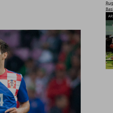
Rug
Bas
AR