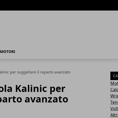
MOTORI
alinic per suggellare il reparto avanzato
CA
Mot
ola Kalinic per
Cal
eparto avanzato
Wre
Ten
Vol
Altr