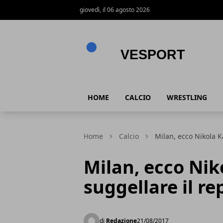
giovedì, il 06 agosto 2026
VeSport
HOME
CALCIO
WRESTLING
Home
Calcio
Milan, ecco Nikola K
Milan, ecco Nik
suggellare il r
di
Redazione
21/08/2017