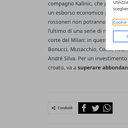
Utilizzi
compagno Kalinic, che pure è st
sceglie
un esborso economico piuttosto 
rossoneri non potranno che esser
Cookie 
l’ultimo di una serie di nomi che,
corte del Milan: in questo frangen
Bonucci, Musacchio, Conti, Rodrig
André Silva. Per un investimento
croato
, va a
superare abbondant
Facebook
Twitter
Whatsapp
Condividi