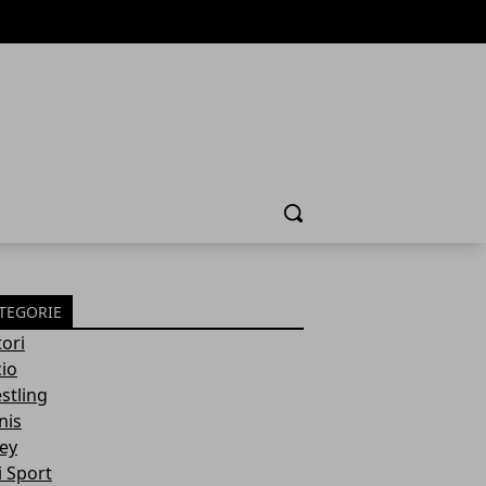
Cerca
TEGORIE
ori
cio
stling
nis
ley
i Sport