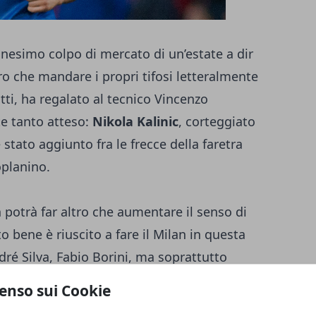
nnesimo colpo di mercato di un’estate a dir
tro che mandare i propri tifosi letteralmente
fatti, ha regalato al tecnico Vincenzo
e tanto atteso:
Nikola Kalinic
, corteggiato
stato aggiunto fra le frecce della faretra
oplanino.
 potrà far altro che aumentare il senso di
to bene è riuscito a fare il Milan in questa
ré Silva, Fabio Borini, ma soprattutto
ati più che egregiamente finora, e
enso sui Cookie
a intenzione di cedere il posto al nuovo