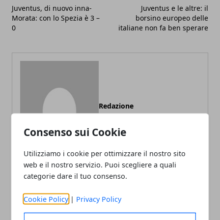
Juventus, di nuovo inna-
Juventus e le altre: il
Morata: con lo Spezia è 3 –
borsino europeo delle
0
italiane non fa ben sperare
Redazione
Consenso sui Cookie
Utilizziamo i cookie per ottimizzare il nostro sito
web e il nostro servizio. Puoi scegliere a quali
categorie dare il tuo consenso.
ARTICOLI CORRELATI
Cookie Policy
|
Privacy Policy