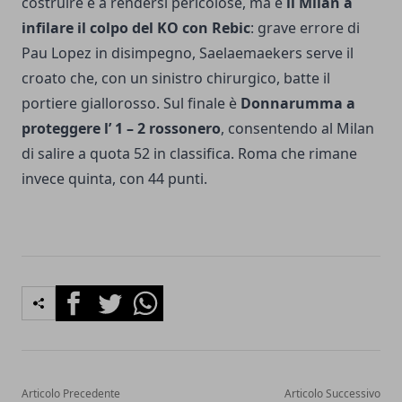
costruire e a rendersi pericolose, ma è
il Milan a
infilare il colpo del KO con Rebic
: grave errore di
Pau Lopez in disimpegno, Saelaemaekers serve il
croato che, con un sinistro chirurgico, batte il
portiere giallorosso. Sul finale è
Donnarumma a
proteggere l’ 1 – 2 rossonero
, consentendo al Milan
di salire a quota 52 in classifica. Roma che rimane
invece quinta, con 44 punti.
Facebook
Twitter
Whatsapp
Articolo Precedente
Articolo Successivo