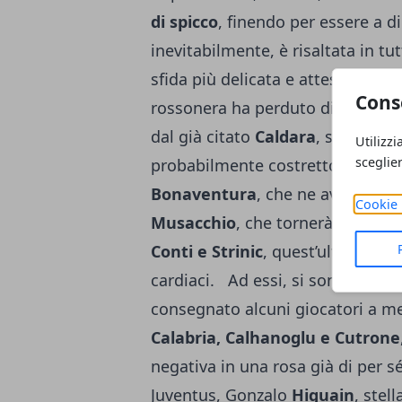
di spicco
, finendo per essere a d
inevitabilmente, è risaltata in t
sfida più delicata e attesa, quell
Cons
rossonera ha perduto diverse ped
dal già citato
Caldara
, sfortunat
Utilizzi
sceglie
probabilmente costretto a chiud
Bonaventura
, che ne avranno p
Cookie 
Musacchio
, che tornerà solo a i
Conti e Strinic
, quest’ultimo mai
cardiaci. Ad essi, si sono aggiun
consegnato alcuni giocatori a me
Calabria, Calhanoglu e Cutrone
negativa in una rosa già di per s
Juventus, Gonzalo
Higuain
, stel