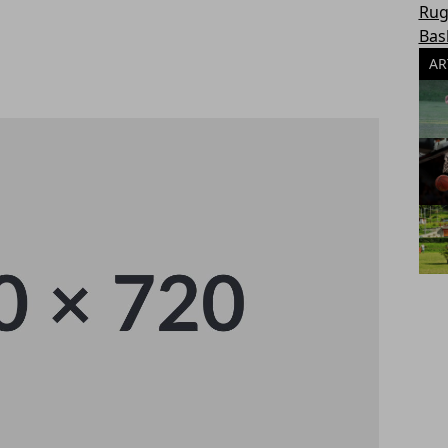
Rug
Bas
AR