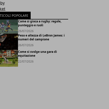
by
ket
TICOLI POPOLARI
Come si gioca a rugby: regole,
punteggio e ruoli
26/07/2026
Peso e altezza di LeBron James: i
numeri del campione
26/07/2026
Come si svolge una gara di
equitazione
22/07/2026