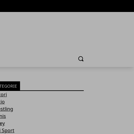
Cerca
TEGORIE
ori
cio
stling
nis
ley
i Sport