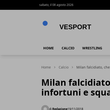
sabato, il 08 agosto 2026
VeSport
HOME
CALCIO
WRESTLING
Home
Calcio
Milan falcidiato, che
Milan falcidiato
infortuni e squa
di
Redazione
19/11/2018