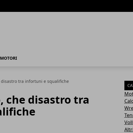
MOTORI
 disastro tra infortuni e squalifiche
CA
Mot
, che disastro tra
Cal
lifiche
Wre
Ten
Vol
Altr