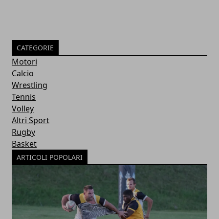
CATEGORIE
Motori
Calcio
Wrestling
Tennis
Volley
Altri Sport
Rugby
Basket
ARTICOLI POPOLARI