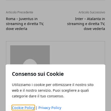
Articolo Precedente
Articolo Successivo
Roma – Juventus in
Inter – Atalanta in
streaming e diretta TV,
streaming e diretta TV,
dove vederla
dove vederla
Redazione
Consenso sui Cookie
Utilizziamo i cookie per ottimizzare il nostro sito
web e il nostro servizio. Puoi scegliere a quali
categorie dare il tuo consenso.
Cookie Policy
|
Privacy Policy