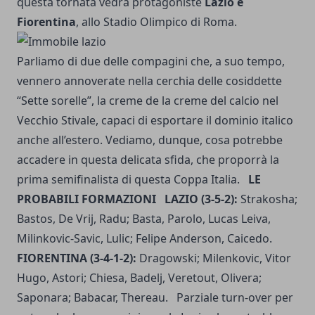
questa tornata vedrà protagoniste
Lazio e
Fiorentina
, allo Stadio Olimpico di Roma.
Parliamo di due delle compagini che, a suo tempo,
vennero annoverate nella cerchia delle cosiddette
“Sette sorelle”, la creme de la creme del calcio nel
Vecchio Stivale, capaci di esportare il dominio italico
anche all’estero. Vediamo, dunque, cosa potrebbe
accadere in questa delicata sfida, che proporrà la
prima semifinalista di questa Coppa Italia.
LE
PROBABILI FORMAZIONI
LAZIO (3-5-2):
Strakosha;
Bastos, De Vrij, Radu; Basta, Parolo, Lucas Leiva,
Milinkovic-Savic, Lulic; Felipe Anderson, Caicedo.
FIORENTINA (3-4-1-2):
Dragowski; Milenkovic, Vitor
Hugo, Astori; Chiesa, Badelj, Veretout, Olivera;
Saponara; Babacar, Thereau. Parziale turn-over per