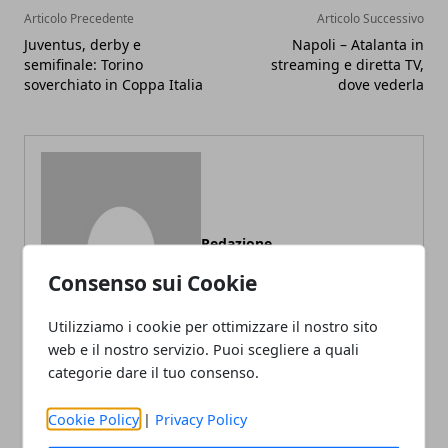
Articolo Precedente
Articolo Successivo
Juventus, derby e
Napoli – Atalanta in
semifinale: Torino
streaming e diretta TV,
soverchiato in Coppa Italia
dove vederla
Redazione
Consenso sui Cookie
Utilizziamo i cookie per ottimizzare il nostro sito
web e il nostro servizio. Puoi scegliere a quali
categorie dare il tuo consenso.
Cookie Policy
|
Privacy Policy
ARTICOLI CORRELATI