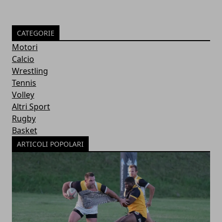
CATEGORIE
Motori
Calcio
Wrestling
Tennis
Volley
Altri Sport
Rugby
Basket
ARTICOLI POPOLARI