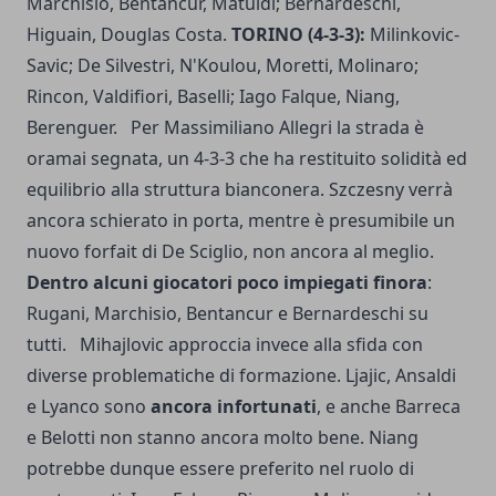
Marchisio, Bentancur, Matuidi; Bernardeschi,
Higuain, Douglas Costa.
TORINO (4-3-3):
Milinkovic-
Savic; De Silvestri, N'Koulou, Moretti, Molinaro;
Rincon, Valdifiori, Baselli; Iago Falque, Niang,
Berenguer. Per Massimiliano Allegri la strada è
oramai segnata, un 4-3-3 che ha restituito solidità ed
equilibrio alla
struttura bianconera
. Szczesny verrà
ancora schierato in porta, mentre è presumibile un
nuovo forfait di De Sciglio, non ancora al meglio.
Dentro alcuni giocatori poco impiegati finora
:
Rugani, Marchisio, Bentancur e Bernardeschi su
tutti. Mihajlovic approccia invece alla sfida con
diverse problematiche di formazione. Ljajic, Ansaldi
e Lyanco sono
ancora infortunati
, e anche Barreca
e Belotti non stanno ancora molto bene. Niang
potrebbe dunque essere preferito nel ruolo di