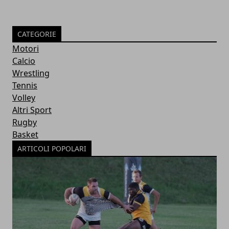
CATEGORIE
Motori
Calcio
Wrestling
Tennis
Volley
Altri Sport
Rugby
Basket
ARTICOLI POPOLARI