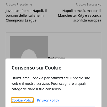
Articolo Precedente
Articolo Successivo
Juventus, Roma, Napoli, il
Napoli a metà, ma con il
borsino delle italiane in
Manchester City è seconda
Champions League
sconfitta europea
Redazione
Consenso sui Cookie
Utilizziamo i cookie per ottimizzare il nostro sito
web e il nostro servizio. Puoi scegliere a quali
categorie dare il tuo consenso.
Cookie Policy
|
Privacy Policy
ARTICOLI CORRELATI