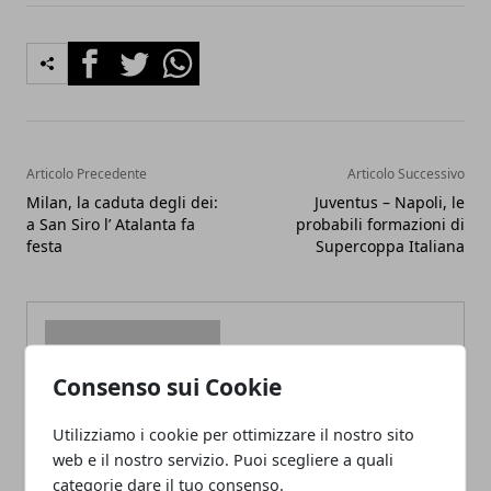
Facebook
Twitter
Whatsapp
Articolo Precedente
Articolo Successivo
Milan, la caduta degli dei:
Juventus – Napoli, le
a San Siro l’ Atalanta fa
probabili formazioni di
festa
Supercoppa Italiana
Consenso sui Cookie
Redazione
Utilizziamo i cookie per ottimizzare il nostro sito
web e il nostro servizio. Puoi scegliere a quali
categorie dare il tuo consenso.