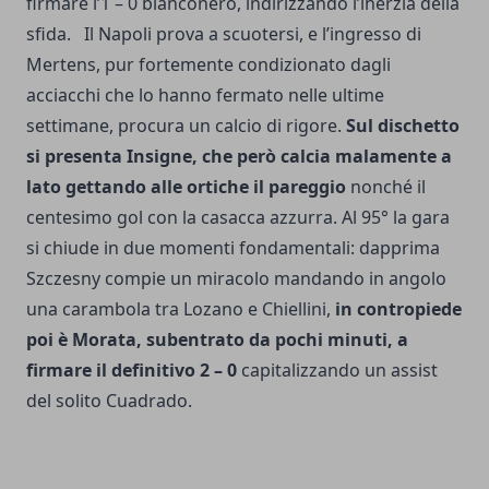
firmare l’1 – 0 bianconero, indirizzando l’inerzia della
sfida. Il Napoli prova a scuotersi, e l’ingresso di
Mertens, pur fortemente condizionato dagli
acciacchi che lo hanno fermato nelle ultime
settimane, procura un calcio di rigore.
Sul dischetto
si presenta Insigne, che però calcia malamente a
lato gettando alle ortiche il pareggio
nonché il
centesimo gol con la casacca azzurra. Al 95° la gara
si chiude in due momenti fondamentali: dapprima
Szczesny compie un miracolo mandando in angolo
una carambola tra Lozano e Chiellini,
in contropiede
poi è Morata, subentrato da pochi minuti, a
firmare il definitivo 2 – 0
capitalizzando un assist
del solito Cuadrado.