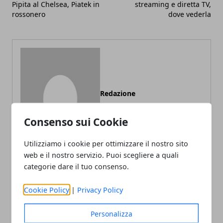
Pipita al Chelsea, Piatek in
streaming e diretta TV,
rossonero
dove vederla
Redazione
Consenso sui Cookie
Utilizziamo i cookie per ottimizzare il nostro sito
web e il nostro servizio. Puoi scegliere a quali
categorie dare il tuo consenso.
ARTICOLI CORRELATI
Cookie Policy
|
Privacy Policy
Personalizza