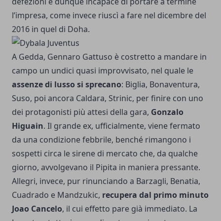
defezioni e dunque incapace di portare a termine
l’impresa, come invece riuscì a fare nel dicembre del
2016 in quel di Doha.
A Gedda
, Gennaro Gattuso è costretto a mandare in
campo un undici quasi improvvisato, nel quale le
assenze di lusso si sprecano
: Biglia, Bonaventura,
Suso, poi ancora Caldara, Strinic, per finire con uno
dei protagonisti più attesi della gara,
Gonzalo
Higuain
. Il grande ex, ufficialmente, viene fermato
da una condizione febbrile, benché rimangono i
sospetti circa le sirene di mercato che, da qualche
giorno, avvolgevano il Pipita in maniera pressante.
Allegri, invece, pur rinunciando a Barzagli, Benatia,
Cuadrado e Mandzukic,
recupera dal primo minuto
Joao Cancelo
, il cui effetto pare già immediato. La