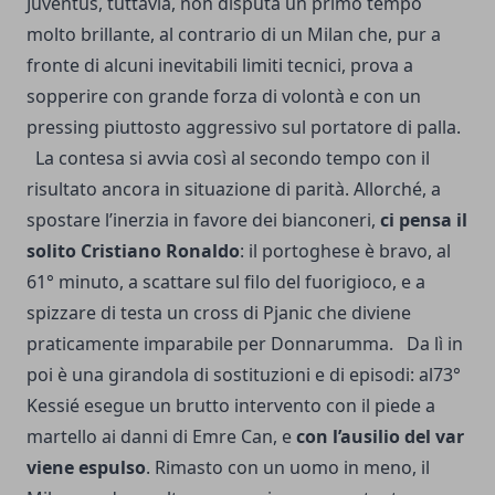
Juventus, tuttavia, non disputa un primo tempo
molto brillante, al contrario di un Milan che, pur a
fronte di alcuni inevitabili limiti tecnici, prova a
sopperire con grande forza di volontà e con un
pressing piuttosto aggressivo sul portatore di palla.
La contesa si avvia così al secondo tempo con il
risultato ancora in situazione di parità. Allorché, a
spostare l’inerzia in favore dei bianconeri,
ci pensa il
solito Cristiano Ronaldo
: il portoghese è bravo, al
61° minuto, a scattare sul filo del fuorigioco, e a
spizzare di testa un cross di Pjanic che diviene
praticamente imparabile per Donnarumma. Da lì in
poi è una girandola di sostituzioni e di episodi: al73°
Kessié esegue un brutto intervento con il piede a
martello ai danni di Emre Can, e
con l’ausilio del var
viene espulso
. Rimasto con un uomo in meno, il