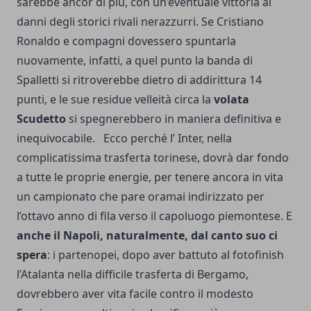
sarebbe ancor di più, con un’eventuale vittoria ai
danni degli storici rivali nerazzurri. Se Cristiano
Ronaldo e compagni dovessero spuntarla
nuovamente, infatti, a quel punto la banda di
Spalletti si ritroverebbe dietro di addirittura 14
punti, e le sue residue velleità circa la
volata
Scudetto
si spegnerebbero in maniera definitiva e
inequivocabile. Ecco perché l’ Inter, nella
complicatissima trasferta torinese, dovrà dar fondo
a tutte le proprie energie, per tenere ancora in vita
un campionato che pare oramai indirizzato per
l’ottavo anno di fila verso il capoluogo piemontese. E
anche il Napoli, naturalmente, dal canto suo ci
spera
: i partenopei, dopo aver battuto al fotofinish
l’Atalanta nella difficile trasferta di Bergamo,
dovrebbero aver vita facile contro il modesto