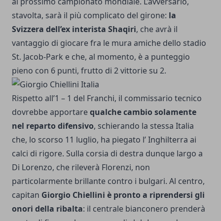
al prossimo campionato mondiale. L’avversario,
stavolta, sarà il più complicato del girone:
la
Svizzera dell’ex interista Shaqiri
, che avrà il
vantaggio di giocare fra le mura amiche dello stadio
St. Jacob-Park e che, al momento, è a punteggio
pieno con 6 punti, frutto di 2 vittorie su 2.
Rispetto all’1 – 1 del Franchi, il commissario tecnico
dovrebbe apportare
qualche cambio solamente
nel reparto difensivo
, schierando la stessa Italia
che, lo scorso 11 luglio, ha piegato l’ Inghilterra ai
calci di rigore. Sulla corsia di destra dunque largo a
Di Lorenzo, che rileverà Florenzi, non
particolarmente brillante contro i bulgari. Al centro,
capitan
Giorgio Chiellini è pronto a riprendersi gli
onori della ribalta
: il centrale bianconero prenderà