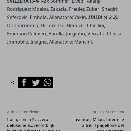
SVIZZERA (3-4-1-2):
Sommer; Elvedi, Akanji,
Rodriguez; Mbabu, Zakaria, Freuler, Zuber; Shaqiri;
Seferovic, Embolo. Allenatore: Yakin.
ITALIA (4-3-3):
Donnarumma; Di Lorenzo, Bonucci, Chiellini,
Emerson Palmieri; Barella, Jorginho, Verratti; Chiesa,
Immobile, Insigne. Allenatore: Mancini.
Facebook
Twitter
Whatsapp
Articolo Precedente
Articolo Successivo
Italia, con la Svizzera
Juventus, Milan, Inter e le
delusione e… record: gli
altre: il pagellone del