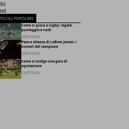
by
ket
TICOLI POPOLARI
Come si gioca a rugby: regole,
punteggio e ruoli
26/07/2026
Peso e altezza di LeBron James: i
numeri del campione
26/07/2026
Come si svolge una gara di
equitazione
22/07/2026