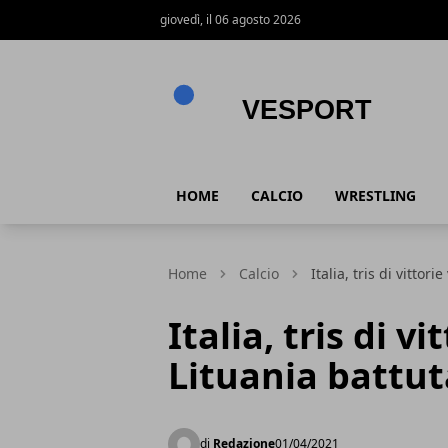
giovedì, il 06 agosto 2026
VeSport
HOME
CALCIO
WRESTLING
Home
Calcio
Italia, tris di vittor
Italia, tris di v
Lituania battuta
di
Redazione
01/04/2021