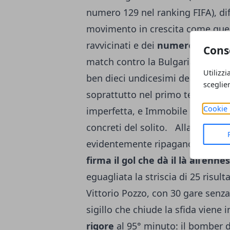
numero 129 nel ranking FIFA), di
movimento in crescita come quell
ravvicinati e dei
numerosi cambi 
Cons
match contro la Bulgaria
il comm
Utilizzi
ben dieci undicesimi della rosa tito
sceglie
soprattutto nel primo tempo. La 
Cookie 
imperfetta, e Immobile e compag
concreti del solito. Alla ripresa
evidentemente ripagano bene.
S
firma il gol che dà il là all’en
eguagliata la striscia di 25 risult
Vittorio Pozzo, con 30 gare senza 
sigillo che chiude la sfida viene 
rigore
al 95° minuto: il bomber de