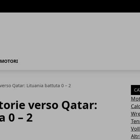
MOTORI
ie verso Qatar: Lituania battuta 0 – 2
CA
Mot
ittorie verso Qatar:
Cal
 0 – 2
Wre
Ten
Vol
Altr