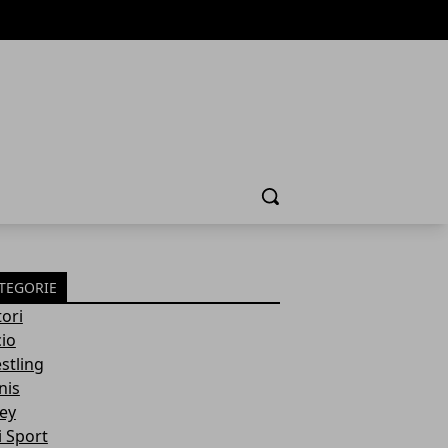
Cerca
TEGORIE
ori
cio
stling
nis
ley
i Sport