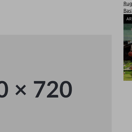
Rug
Bas
AR