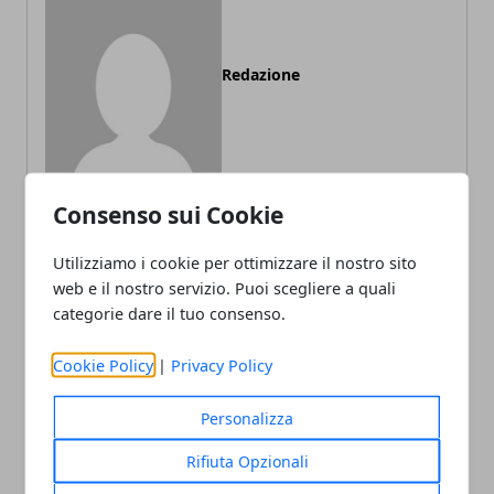
Redazione
Consenso sui Cookie
Utilizziamo i cookie per ottimizzare il nostro sito
ARTICOLI CORRELATI
web e il nostro servizio. Puoi scegliere a quali
categorie dare il tuo consenso.
Cookie Policy
|
Privacy Policy
Personalizza
Rifiuta Opzionali