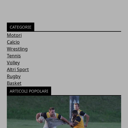
CATEGORIE
Motori
Calcio
Wrestling
Tennis
Volley
Altri Sport
Rugby
Basket
ARTICOLI POPOLARI