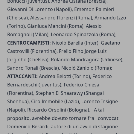
Bonucci (Juventus), Andrea Cistana (Brescia),
Giovanni Di Lorenzo (Napoli), Emerson Palmieri
(Chelsea), Alessandro Florenzi (Roma), Armando Izzo
(Torino), Gianluca Mancini (Roma), Alessio
Romagnoli (Milan), Leonardo Spinazzola (Roma);
CENTROCAMPISTI:
Nicolò Barella (Inter), Gaetano
Castrovilli (Fiorentina), Frello Filho Jorge Luiz
Jorginho (Chelsea), Rolando Mandragora (Udinese),
Sandro Tonali (Brescia). Nicolò Zaniolo (Roma);
ATTACCANTI:
Andrea Belotti (Torino), Federico
Bernardeschi (Juventus), Federico Chiesa
(Fiorentina), Stephan El Shaarawy (Shangai
Shenhua), Ciro Immobile (Lazio), Lorenzo Insigne
(Napoli), Riccardo Orsolini (Bologna). A tal
proposito, avrebbe dovuto tornare fra i convocati
Domenico Berardi, autore di un avvio di stagione