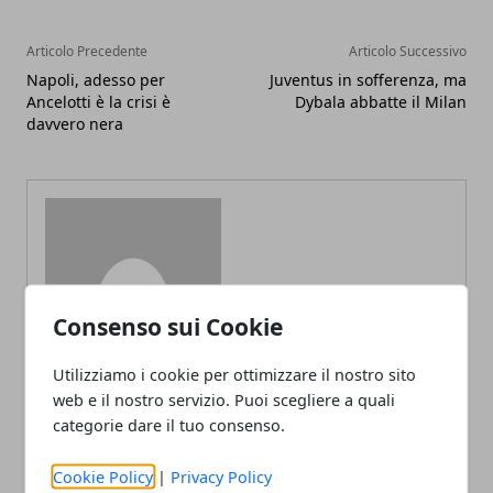
Articolo Precedente
Articolo Successivo
Napoli, adesso per
Juventus in sofferenza, ma
Ancelotti è la crisi è
Dybala abbatte il Milan
davvero nera
Redazione
Consenso sui Cookie
Utilizziamo i cookie per ottimizzare il nostro sito
web e il nostro servizio. Puoi scegliere a quali
categorie dare il tuo consenso.
Cookie Policy
|
Privacy Policy