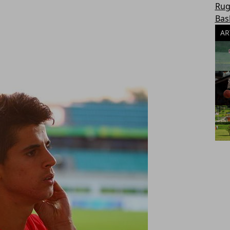
Rug
Bas
AR