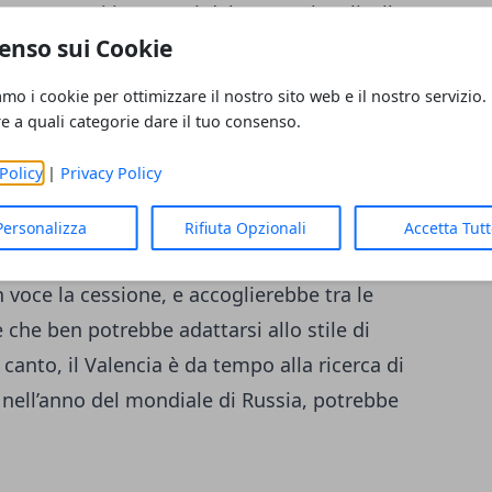
romettenti interpreti del suo ruolo a livello
enso sui Cookie
atti, è un
terzino destro
capace di regalare
lcune amnesia difensive palesatesi
amo i cookie per ottimizzare il nostro sito web e il nostro servizio.
odo nel campionato spagnolo, sponda
re a quali categorie dare il tuo consenso.
club, fra i quali la
Juventus
. Considerando
Policy
|
Privacy Policy
li ultimi tempi, un ruolo in cui peraltro la
fare risulterebbe molto vantaggioso per
Personalizza
Rifiuta Opzionali
Accetta Tut
fatti, poterebbero un ramo secco come
 voce la cessione, e accoglierebbe tra le
 che ben potrebbe adattarsi allo stile di
 canto, il Valencia è da tempo alla ricerca di
 nell’anno del mondiale di Russia, potrebbe