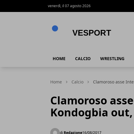
venerdì, il 07 agosto 2026
VeSport
HOME
CALCIO
WRESTLING
Home
Calcio
Clamoroso asse Inter
Clamoroso asse 
Kondogbia out,
di
Redazione
16/08/2017