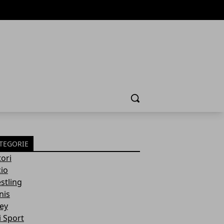
Cerca
TEGORIE
ori
cio
stling
nis
ley
i Sport