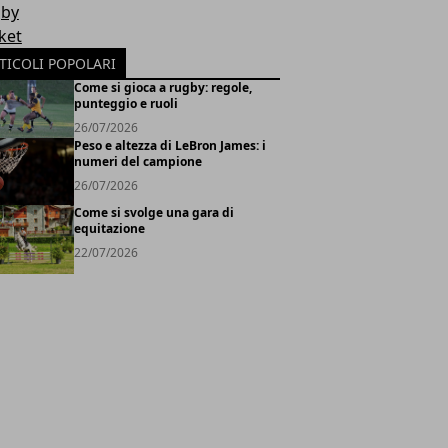
by
ket
TICOLI POPOLARI
Come si gioca a rugby: regole,
punteggio e ruoli
26/07/2026
Peso e altezza di LeBron James: i
numeri del campione
26/07/2026
Come si svolge una gara di
equitazione
22/07/2026