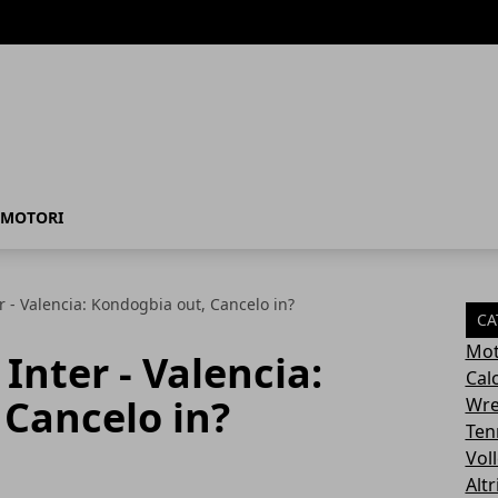
MOTORI
 - Valencia: Kondogbia out, Cancelo in?
CA
Mot
Inter - Valencia:
Cal
 Cancelo in?
Wre
Ten
Vol
Altr