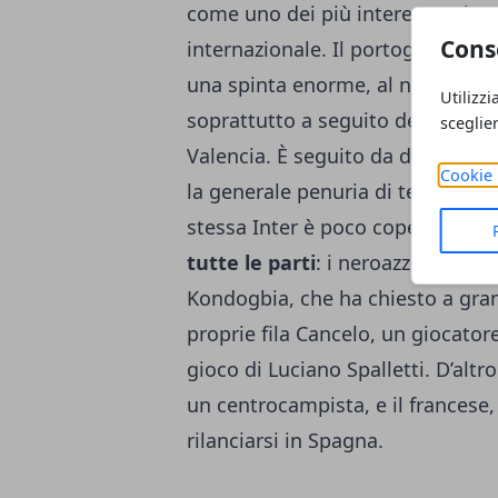
come uno dei più interessanti e p
Cons
internazionale. Il portoghese, inf
una spinta enorme, al netto di a
Utilizzi
soprattutto a seguito dell’appr
sceglie
Valencia. È seguito da diversi top 
Cookie 
la generale penuria di terzini deg
stessa Inter è poco coperta,
l’af
tutte le parti
: i neroazzurri, in
Kondogbia, che ha chiesto a gran
proprie fila Cancelo, un giocatore
gioco di Luciano Spalletti. D’altro
un centrocampista, e il francese,
rilanciarsi in Spagna.