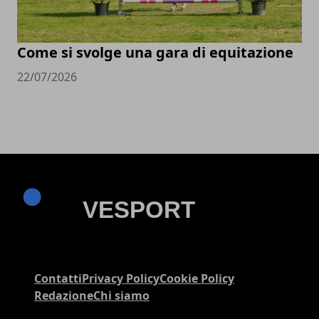
Come si svolge una gara di equitazione
22/07/2026
Contatti
Privacy Policy
Cookie Policy
Redazione
Chi siamo