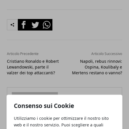
Facebook
Twitter
Whatsapp
Articolo Precedente
Articolo Successivo
Cristiano Ronaldo e Robert
Napoli, rebus rinnovi:
Lewandowski, parte il
Ospina, Koulibaly e
valzer dei top attaccanti?
Mertens restano o vanno?
Consenso sui Cookie
Utilizziamo i cookie per ottimizzare il nostro sito
Redazione
web e il nostro servizio. Puoi scegliere a quali