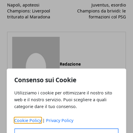
Napoli, apoteosi
Juventus, esordio
Champions: Liverpool
Champions da brividi: le
triturato al Maradona
formazioni col PSG
Redazione
Consenso sui Cookie
Utilizziamo i cookie per ottimizzare il nostro sito
web e il nostro servizio. Puoi scegliere a quali
categorie dare il tuo consenso.
ARTICOLI CORRELATI
Cookie Policy
|
Privacy Policy