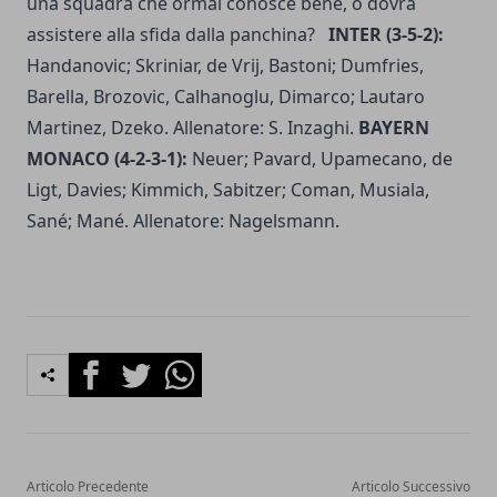
una squadra che ormai conosce bene, o dovrà
assistere alla sfida dalla panchina?
INTER (3-5-2):
Handanovic; Skriniar, de Vrij, Bastoni; Dumfries,
Barella, Brozovic, Calhanoglu, Dimarco; Lautaro
Martinez, Dzeko. Allenatore: S. Inzaghi.
BAYERN
MONACO (4-2-3-1):
Neuer; Pavard, Upamecano, de
Ligt, Davies; Kimmich, Sabitzer; Coman, Musiala,
Sané; Mané. Allenatore: Nagelsmann.
Facebook
Twitter
Whatsapp
Articolo Precedente
Articolo Successivo