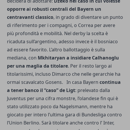
deciderà di adottare:
Dzeko nel caso in cui volesse
opporre ai robusti centrali del Bayern un
centravanti classico
, in grado di diventare un punto
di riferimento per i compagni, o Correa per avere
più profondità e mobilità. Nel derby la scelta è
ricaduta sull’argentino, adesso invece è il bosniaco
ad essere favorito. L’altro ballottaggio è sulla
mediana, con
Mkhitaryan a insidiare Calhanoglu
per una maglia da titolare
. Per il resto largo ai
titolarissimi, incluso Dimarco che nelle gerarchie ha
ormai scavalcato Gosens. In casa Bayern
continua
a tener banco il “caso” de Ligt
: prelevato dalla
Juventus per una cifra monstre, l’olandese fin qui è
stato utilizzato poco da Nagelsmann, mentre ha
giocato per intero l’ultima gara di Bundesliga contro
l’Union Berlino. Sarà titolare anche contro l’ Inter,