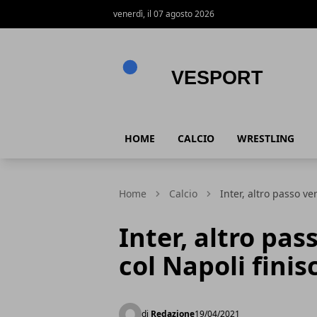
venerdì, il 07 agosto 2026
VeSport
HOME
CALCIO
WRESTLING
Home
Calcio
Inter, altro passo ve
Inter, altro pas
col Napoli finisc
di
Redazione
19/04/2021