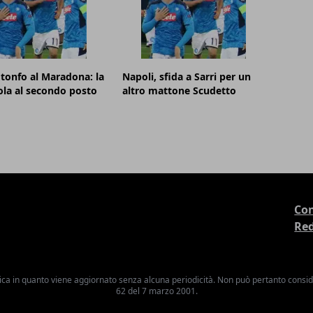
 tonfo al Maradona: la
Napoli, sfida a Sarri per un
ola al secondo posto
altro mattone Scudetto
Con
Re
ica in quanto viene aggiornato senza alcuna periodicità. Non può pertanto consider
62 del 7 marzo 2001.