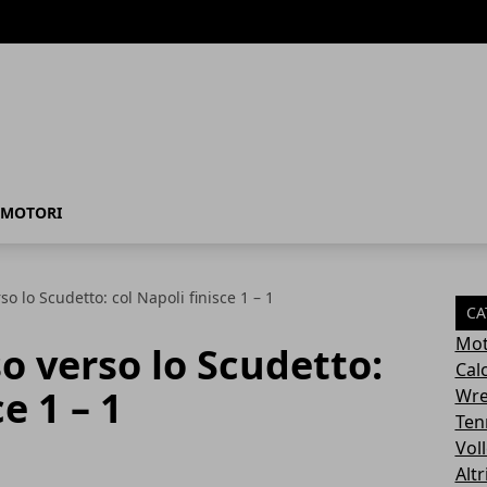
MOTORI
rso lo Scudetto: col Napoli finisce 1 – 1
CA
Mot
so verso lo Scudetto:
Cal
e 1 – 1
Wre
Ten
Vol
Altr