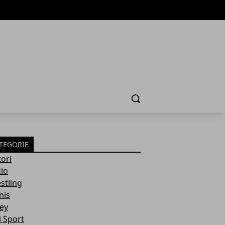
Cerca
TEGORIE
ori
cio
stling
nis
ley
i Sport