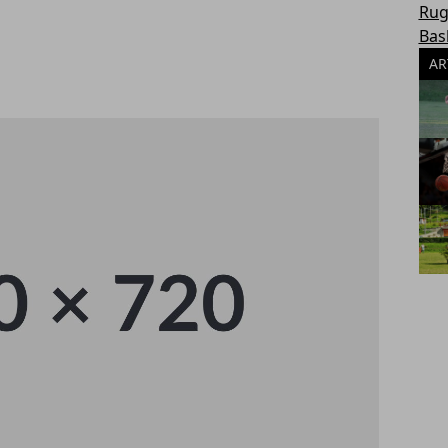
Rug
Bas
AR