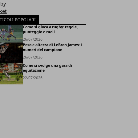
by
ket
TICOLI POPOLARI
Come si gioca a rugby: regole,
punteggio e ruoli
26/07/2026
Peso e altezza di LeBron James: i
numeri del campione
26/07/2026
Come si svolge una gara di
equitazione
22/07/2026