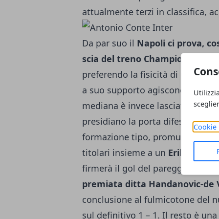
attualmente terzi in classifica, a
Da par suo il
Napoli ci prova, co
scia del treno Champions
. Genn
Cons
preferendo la fisicità di Osimhen 
a suo supporto agiscono Politano 
Utilizzi
sceglie
mediana è invece lasciata a Dem
presidiano la porta difesa da Mer
Cookie 
formazione tipo, promuovendo Darm
titolari insieme a un
Eriksen ris
firmerà il gol del pareggio, rim
premiata ditta Handanovic-de 
conclusione al fulmicotone del nu
sul definitivo 1 – 1. Il resto è 