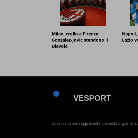
Milan, crollo a Firenze:
Napoli,
Gonzalez-Jovic stendono il
Lazio v
Diavolo
Questo sito non rappresenta una testata giornalist