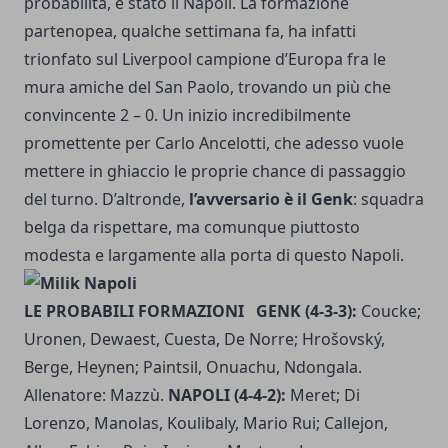
probabilità, è stato il Napoli. La formazione
partenopea, qualche settimana fa, ha infatti
trionfato sul Liverpool campione d’Europa
fra le
mura amiche del San Paolo, trovando un più che
convincente 2 – 0. Un inizio incredibilmente
promettente per Carlo Ancelotti, che adesso vuole
mettere in ghiaccio le proprie chance di passaggio
del turno. D’altronde,
l’avversario è il Genk
: squadra
belga da rispettare, ma comunque piuttosto
modesta e largamente alla porta di questo Napoli.
LE PROBABILI FORMAZIONI
GENK (4-3-3):
Coucke;
Uronen, Dewaest, Cuesta, De Norre; Hrošovský,
Berge, Heynen; Paintsil, Onuachu, Ndongala.
Allenatore: Mazzù.
NAPOLI (4-4-2):
Meret; Di
Lorenzo, Manolas, Koulibaly, Mario Rui; Callejon,