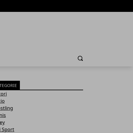
Cerca
TEGORIE
ori
cio
stling
nis
ley
i Sport