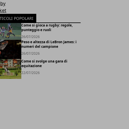
by
ket
TICOLI POPOLARI
Come si gioca a rugby: regole,
punteggio e ruoli
26/07/2026
Peso e altezza di LeBron James: i
numeri del campione
26/07/2026
Come si svolge una gara di
equitazione
22/07/2026