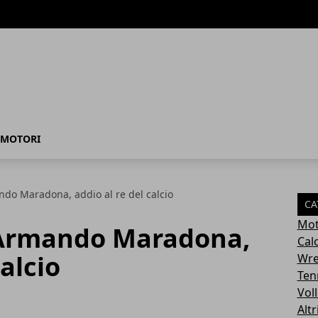
MOTORI
do Maradona, addio al re del calcio
CA
Mot
 Armando Maradona,
Cal
calcio
Wre
Ten
Vol
Altr