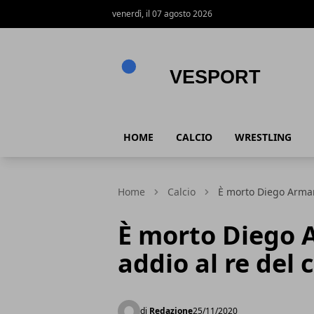
venerdì, il 07 agosto 2026
VeSport
HOME
CALCIO
WRESTLING
Home
Calcio
È morto Diego Arman
È morto Diego
addio al re del 
di
Redazione
25/11/2020