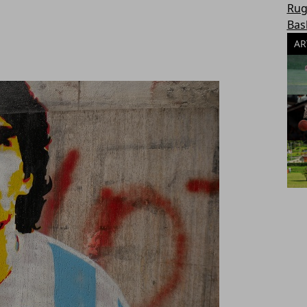
Rug
Bas
AR