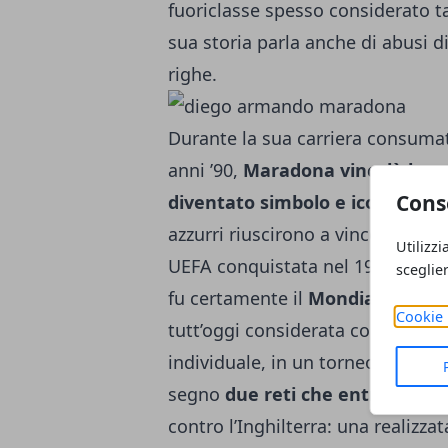
fuoriclasse spesso considerato ta
sua storia parla anche di abusi 
righe.
Durante la sua carriera consumata 
anni ’90,
Maradona vincolò la pr
Cons
diventato simbolo e icona
. Prop
azzurri riuscirono a vincere due S
Utilizzi
UEFA conquistata nel 1989. Ma la
sceglie
fu certamente il
Mondiale di Me
Cookie 
tutt’oggi considerata come la pi
individuale, in un torneo iridato
segno
due reti che entrarono di 
contro l’Inghilterra: una realizzat