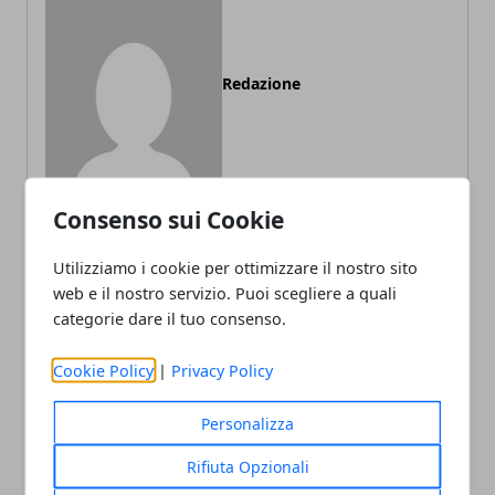
Redazione
Consenso sui Cookie
Utilizziamo i cookie per ottimizzare il nostro sito
ARTICOLI CORRELATI
web e il nostro servizio. Puoi scegliere a quali
categorie dare il tuo consenso.
Cookie Policy
|
Privacy Policy
Personalizza
Rifiuta Opzionali