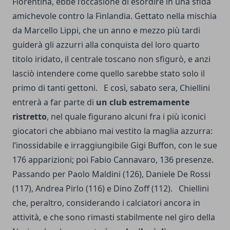
Fiorentina, ebbe l’occasione di esordire in una sfida
amichevole contro la Finlandia. Gettato nella mischia
da Marcello Lippi, che un anno e mezzo più tardi
guiderà gli azzurri alla conquista del loro quarto
titolo iridato, il centrale toscano non sfigurò, e anzi
lasciò intendere come quello sarebbe stato solo il
primo di tanti gettoni. E così, sabato sera, Chiellini
entrerà a far parte di
un club estremamente
ristretto
, nel quale figurano alcuni fra i più iconici
giocatori che abbiano mai vestito la maglia azzurra:
l’inossidabile e irraggiungibile Gigi Buffon, con le sue
176 apparizioni; poi Fabio Cannavaro, 136 presenze.
Passando per Paolo Maldini (126), Daniele De Rossi
(117), Andrea Pirlo (116) e Dino Zoff (112). Chiellini
che, peraltro, considerando i calciatori ancora in
attività, e che sono rimasti stabilmente nel giro della