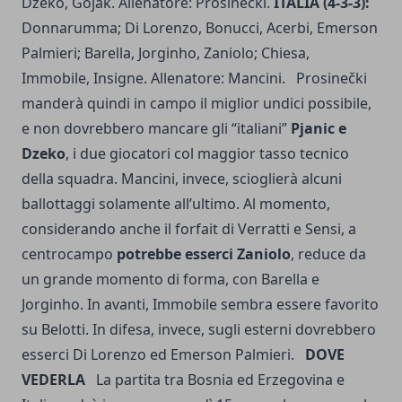
Dzeko, Gojak. Allenatore: Prosinečki.
ITALIA (4-3-3):
Donnarumma; Di Lorenzo, Bonucci, Acerbi, Emerson
Palmieri; Barella, Jorginho, Zaniolo; Chiesa,
Immobile, Insigne. Allenatore: Mancini. Prosinečki
manderà quindi in campo il miglior undici possibile,
e non dovrebbero mancare gli “italiani”
Pjanic e
Dzeko
, i due giocatori col maggior tasso tecnico
della squadra. Mancini, invece, scioglierà alcuni
ballottaggi solamente all’ultimo. Al momento,
considerando anche il forfait di Verratti e Sensi, a
centrocampo
potrebbe esserci Zaniolo
, reduce da
un grande momento di forma, con Barella e
Jorginho. In avanti, Immobile sembra essere favorito
su Belotti. In difesa, invece, sugli esterni dovrebbero
esserci Di Lorenzo ed Emerson Palmieri.
DOVE
VEDERLA
La partita tra Bosnia ed Erzegovina e