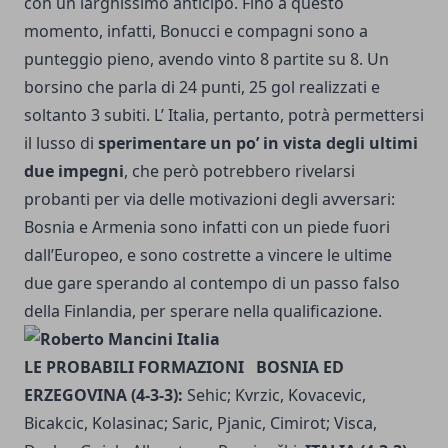
con un larghissimo anticipo
. Fino a questo
momento, infatti, Bonucci e compagni sono a
punteggio pieno, avendo vinto 8 partite su 8. Un
borsino che parla di 24 punti, 25 gol realizzati e
soltanto 3 subiti. L’ Italia, pertanto, potrà permettersi
il lusso di
sperimentare un po’ in vista degli ultimi
due impegni
, che però potrebbero rivelarsi
probanti per via delle motivazioni degli avversari:
Bosnia e Armenia sono infatti con un piede fuori
dall’Europeo, e sono costrette a vincere le ultime
due gare sperando al contempo di un passo falso
della Finlandia, per sperare nella qualificazione.
LE PROBABILI FORMAZIONI
BOSNIA ED
ERZEGOVINA (4-3-3):
Sehic; Kvrzic, Kovacevic,
Bicakcic, Kolasinac; Saric, Pjanic, Cimirot; Visca,