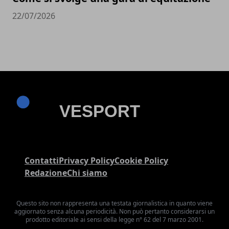
22/07/2026
Contatti
Privacy Policy
Cookie Policy
Redazione
Chi siamo
Questo sito non rappresenta una testata giornalistica in quanto viene
aggiornato senza alcuna periodicità. Non può pertanto considerarsi un
prodotto editoriale ai sensi della legge n° 62 del 7 marzo 2001.