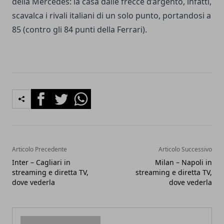
della Mercedes: la casa dalle frecce d’argento, infatti,
scavalca i rivali italiani di un solo punto, portandosi a
85 (contro gli 84 punti della Ferrari).
Facebook
Twitter
Whatsapp
Articolo Precedente
Articolo Successivo
Inter – Cagliari in
Milan – Napoli in
streaming e diretta TV,
streaming e diretta TV,
dove vederla
dove vederla