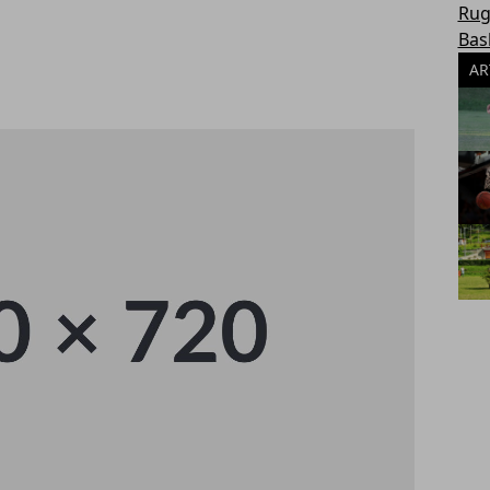
Rug
Bas
AR