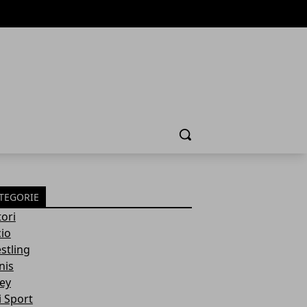
Cerca
TEGORIE
ori
cio
stling
nis
ley
i Sport