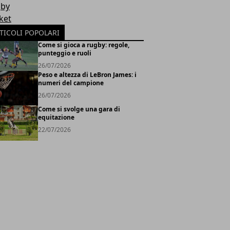
by
ket
TICOLI POPOLARI
Come si gioca a rugby: regole,
punteggio e ruoli
26/07/2026
Peso e altezza di LeBron James: i
numeri del campione
26/07/2026
Come si svolge una gara di
equitazione
22/07/2026