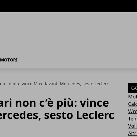
MOTORI
non c’è più: vince Max davanti Mercedes, sesto Leclerc
CA
Mot
ri non c’è più: vince
Cal
rcedes, sesto Leclerc
Wre
Ten
Vol
Altr