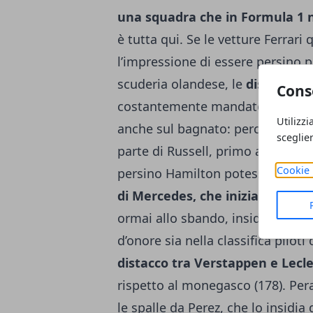
una squadra che in Formula 1 n
è tutta qui. Se le vetture Ferrar
l’impressione di essere persino p
scuderia olandese, le
disastrose
Cons
costantemente mandato in fran
Utilizzi
anche sul bagnato: perché se ci 
sceglie
parte di Russell, primo alle qua
Cookie 
persino Hamilton potesse rientrar
di Mercedes, che inizia a prend
ormai allo sbando, insidiando i c
d’onore sia nella classifica pilot
distacco tra Verstappen e Lecle
rispetto al monegasco (178). Pera
le spalle da Perez, che lo insidi