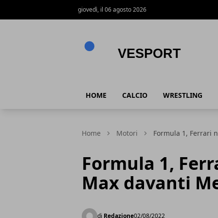
giovedì, il 06 agosto 2026
VeSport
HOME
CALCIO
WRESTLING
Home
Motori
Formula 1, Ferrari 
Formula 1, Ferra
Max davanti Me
di
Redazione
02/08/2022